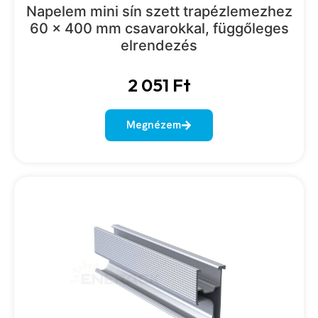
Napelem mini sín szett trapézlemezhez
60 x 400 mm csavarokkal, függőleges
elrendezés
2 051
Ft
Megnézem