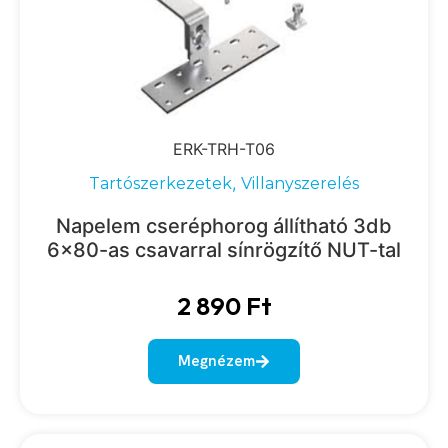
ERK-TRH-T06
,
Tartószerkezetek
Villanyszerelés
Napelem cseréphorog állítható 3db
6×80-as csavarral sínrögzítő NUT-tal
2 890
Ft
Megnézem