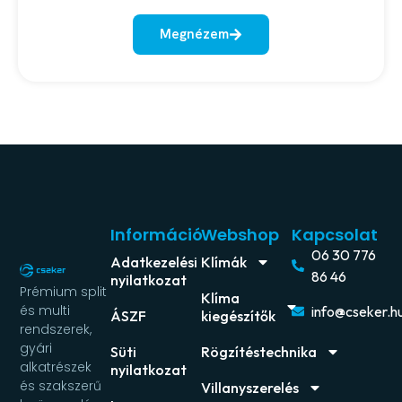
Megnézem
Információ
Webshop
Kapcsolat
06 30 776
Adatkezelési
Klímák
86 46
nyilatkozat
Prémium split
Klíma
és multi
info@cseker.h
ÁSZF
kiegészítők
rendszerek,
gyári
Süti
Rögzítéstechnika
alkatrészek
nyilatkozat
és szakszerű
Villanyszerelés