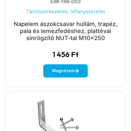
ERK-TRB-D03
,
Tartószerkezetek
Villanyszerelés
Napelem ászokcsavar hullám, trapéz,
pala és lemezfedéshez, plattéval
sínrögzítő NUT-tal M10x250
1 456
Ft
Megnézem