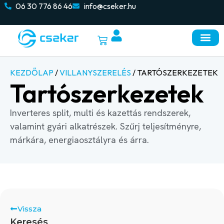
06 30 776 86 46
info@cseker.hu
KEZDŐLAP
/
VILLANYSZERELÉS
/ TARTÓSZERKEZETEK
Tartószerkezetek
Inverteres split, multi és kazettás rendszerek,
valamint gyári alkatrészek. Szűrj teljesítményre,
márkára, energiaosztályra és árra.
Vissza
Keresés