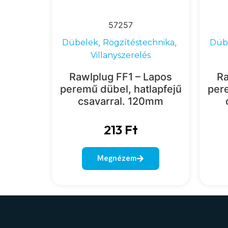
57257
,
,
Dübelek
Rögzítéstechnika
Düb
Villanyszerelés
Rawlplug FF1 – Lapos
Ra
peremű dübel, hatlapfejű
pere
csavarral. 120mm
213
Ft
Megnézem