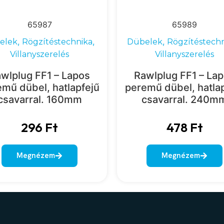
65987
65989
,
,
,
elek
Rögzítéstechnika
Dübelek
Rögzítéstech
Villanyszerelés
Villanyszerelés
wlplug FF1 – Lapos
Rawlplug FF1 – La
mű dübel, hatlapfejű
peremű dübel, hatla
csavarral. 160mm
csavarral. 240m
296
Ft
478
Ft
Megnézem
Megnézem