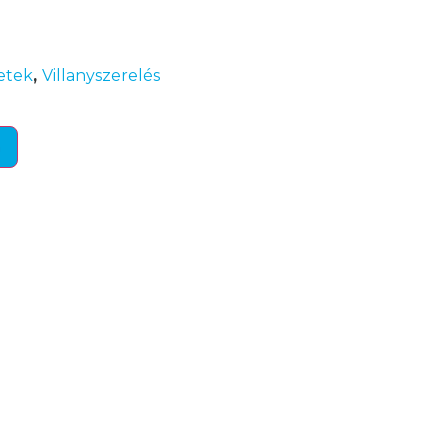
etek
,
Villanyszerelés
m