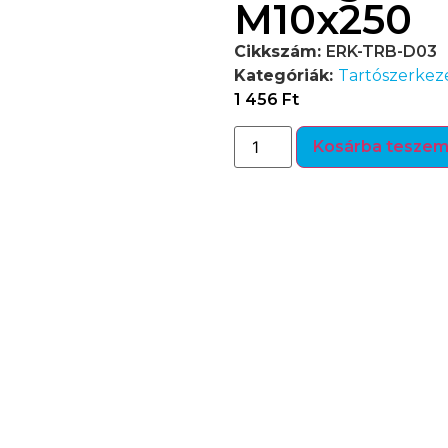
M10x250
Cikkszám:
ERK-TRB-D03
Kategóriák:
Tartószerkez
1 456
Ft
Kosárba tesze