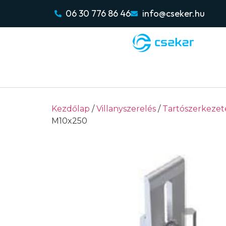
06 30 776 86 46
info@cseker.hu
Kezdőlap
/
Villanyszerelés
/
Tartószerkezet
M10x250