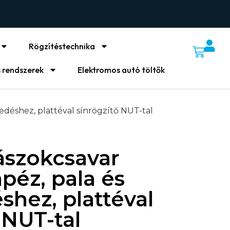
Rögzítéstechnika
 rendszerek
Elektromos autó töltők
edéshez, plattéval sínrögzítő NUT-tal
szokcsavar
apéz, pala és
hez, plattéval
 NUT-tal