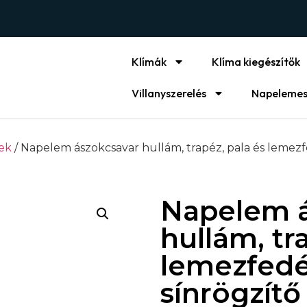
Klímák
Klíma kiegészítők
Villanyszerelés
Napelemes
ek
/ Napelem ászokcsavar hullám, trapéz, pala és lemezf
Napelem á
hullám, tr
lemezfedés
sínrögzítő