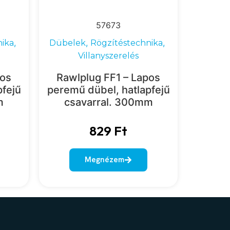
57673
,
,
,
nika
Dübelek
Rögzítéstechnika
Villanyszerelés
pos
Rawlplug FF1 – Lapos
pfejű
peremű dübel, hatlapfejű
m
csavarral. 300mm
829
Ft
Megnézem