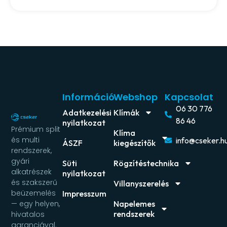
Információ
Webshop
Kapcsolat
06 30 776
Adatkezelési
Klímák
86 46
nyilatkozat
Prémium split
Klíma
és multi
info@cseker.h
ÁSZF
kiegészítők
rendszerek,
gyári
Süti
Rögzítéstechnika
alkatrészek
nyilatkozat
és szakszerű
Villanyszerelés
beüzemelés
Impresszum
Napelemes
— egy helyen,
rendszerek
hivatalos
garanciával.