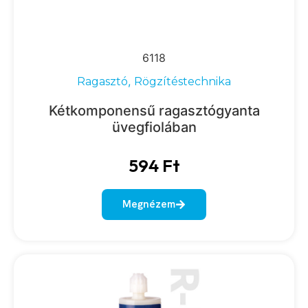
6118
,
Ragasztó
Rögzítéstechnika
Kétkomponensű ragasztógyanta
üvegfiolában
594
Ft
Megnézem