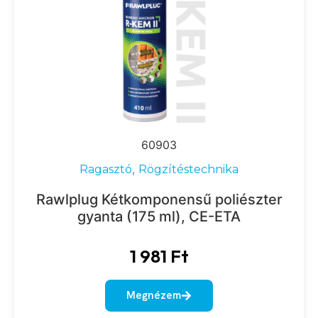
60903
,
Ragasztó
Rögzítéstechnika
Rawlplug Kétkomponensű poliészter
gyanta (175 ml), CE-ETA
1 981
Ft
Megnézem