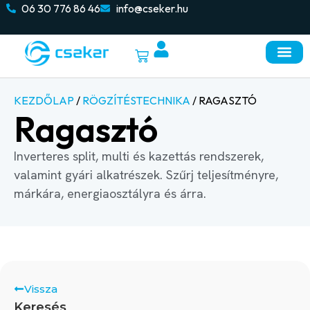
06 30 776 86 46
info@cseker.hu
KEZDŐLAP
/
RÖGZÍTÉSTECHNIKA
/ RAGASZTÓ
Ragasztó
Inverteres split, multi és kazettás rendszerek,
valamint gyári alkatrészek. Szűrj teljesítményre,
márkára, energiaosztályra és árra.
Vissza
Keresés