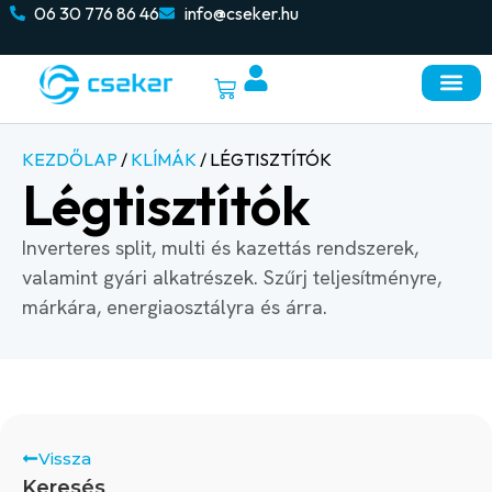
06 30 776 86 46
info@cseker.hu
KEZDŐLAP
/
KLÍMÁK
/ LÉGTISZTÍTÓK
Légtisztítók
Inverteres split, multi és kazettás rendszerek,
valamint gyári alkatrészek. Szűrj teljesítményre,
márkára, energiaosztályra és árra.
Vissza
Keresés