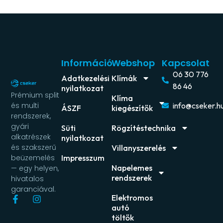
Információ
Webshop
Kapcsolat
06 30 776
Adatkezelési
Klímák
86 46
nyilatkozat
Prémium split
Klíma
és multi
info@cseker.h
ÁSZF
kiegészítők
rendszerek,
gyári
Süti
Rögzítéstechnika
alkatrészek
nyilatkozat
és szakszerű
Villanyszerelés
beüzemelés
Impresszum
Napelemes
— egy helyen,
rendszerek
hivatalos
garanciával.
Elektromos
autó
töltők