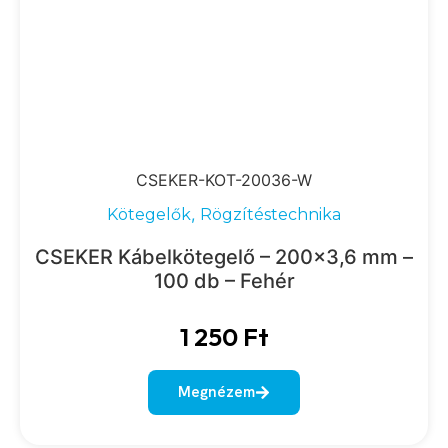
CSEKER-KOT-20036-W
,
Kötegelők
Rögzítéstechnika
CSEKER Kábelkötegelő – 200×3,6 mm –
100 db – Fehér
1 250
Ft
Megnézem