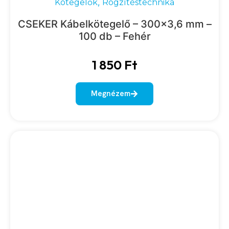
,
Kötegelők
Rögzítéstechnika
CSEKER Kábelkötegelő – 300×3,6 mm –
100 db – Fehér
1 850
Ft
Megnézem