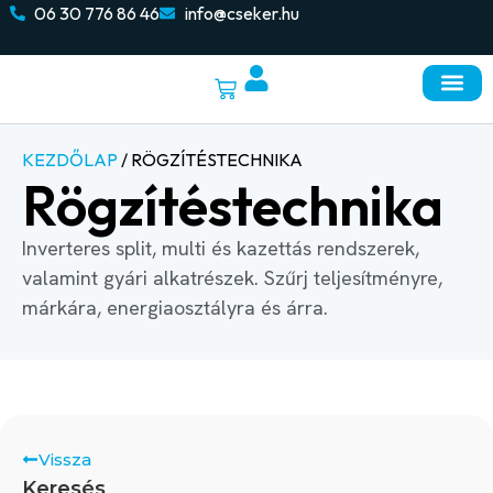
06 30 776 86 46
info@cseker.hu
Napelemes re
Elektromos autó töltők
KEZDŐLAP
/ RÖGZÍTÉSTECHNIKA
Rögzítéstechnika
Inverteres split, multi és kazettás rendszerek,
valamint gyári alkatrészek. Szűrj teljesítményre,
márkára, energiaosztályra és árra.
Vissza
Keresés