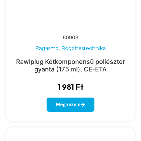
60903
,
Ragasztó
Rögzítéstechnika
Rawlplug Kétkomponensű poliészter
gyanta (175 ml), CE-ETA
1 981
Ft
Megnézem