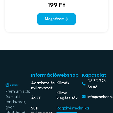
199
Ft
Megnézem
Információ
Webshop
Kapcsolat
06 30 776
Adatkezelési
Klímák
86 46
nyilatkozat
Prémium split
Klíma
és multi
info@cseker.h
ÁSZF
kiegészítők
rendszerek,
gyári
Süti
Rögzítéstechnika
alkatrészek