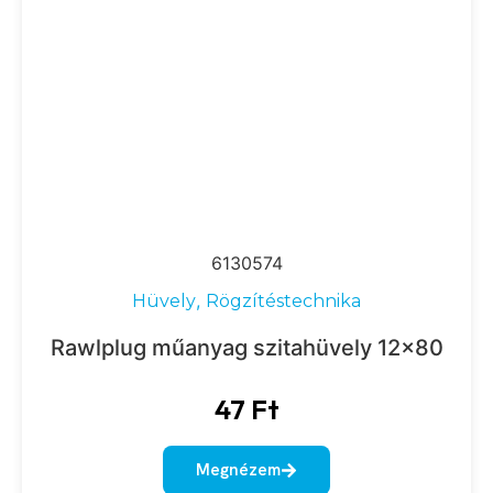
6130574
,
Hüvely
Rögzítéstechnika
Rawlplug műanyag szitahüvely 12×80
47
Ft
Megnézem