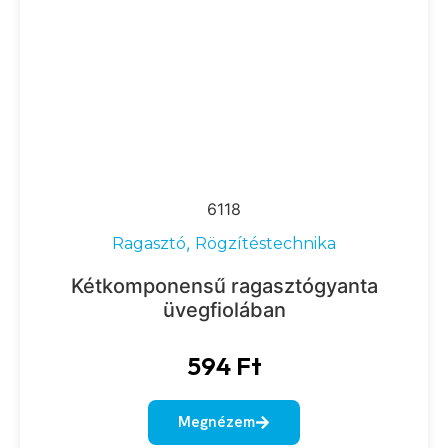
6118
,
Ragasztó
Rögzítéstechnika
Kétkomponensű ragasztógyanta
üvegfiolában
594
Ft
Megnézem