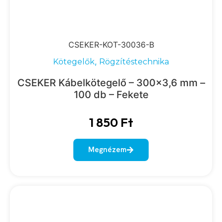
CSEKER-KOT-30036-B
,
Kötegelők
Rögzítéstechnika
CSEKER Kábelkötegelő – 300×3,6 mm –
100 db – Fekete
1 850
Ft
Megnézem