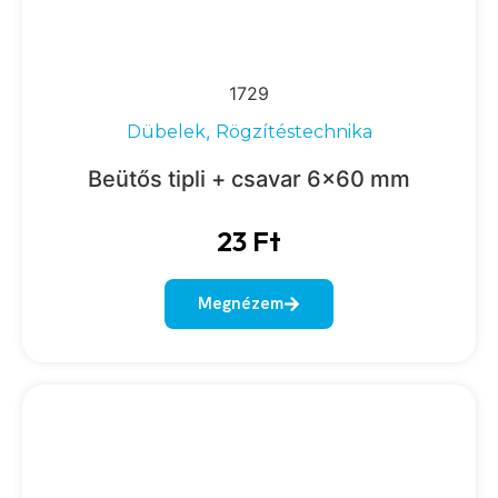
1729
,
Dübelek
Rögzítéstechnika
Beütős tipli + csavar 6×60 mm
23
Ft
Megnézem