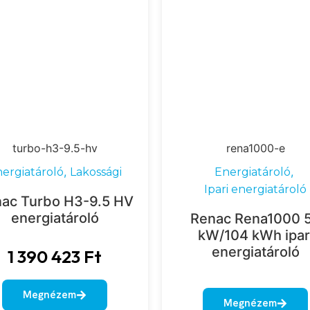
turbo-h3-9.5-hv
rena1000-e
,
,
ergiatároló
Lakossági
Energiatároló
Ipari energiatároló
ac Turbo H3-9.5 HV
energiatároló
Renac Rena1000 
kW/104 kWh ipar
energiatároló
1 390 423
Ft
Megnézem
Megnézem