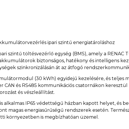
umulátorvezérlés ipari szintű energiatároláshoz
ari szintű töltésvezérlő egység (BMS), amely a RENAC 
kkumulátorok biztonságos, hatékony és intelligens kezelé
ységek szinkronizálásán át az átfogó rendszerkommunik
umulátormodul (30 kWh) egyidejű kezelésére, és teljes
szer CAN és RS485 kommunikációs csatornákon keresztül 
orozást és vészleállítást.
s alkalmas IP65 védettségű házban kapott helyet, és beép
ont magas energiasűrűségű rendszerek esetén. Természe
zötti környezetben is megbízhatóan üzemel.