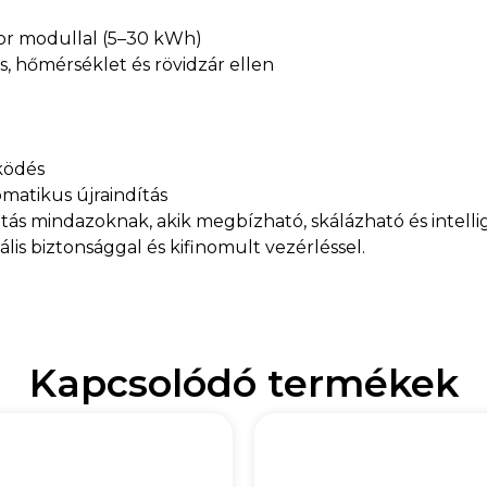
or modullal (5–30 kWh)
s, hőmérséklet és rövidzár ellen
ködés
omatikus újraindítás
s mindazoknak, akik megbízható, skálázható és intelli
ális biztonsággal és kifinomult vezérléssel.
Kapcsolódó termékek