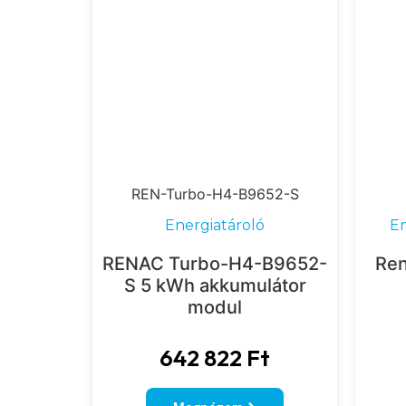
REN-Turbo-H4-B9652-S
Energiatároló
En
RENAC Turbo-H4-B9652-
Ren
S 5 kWh akkumulátor
modul
642 822
Ft