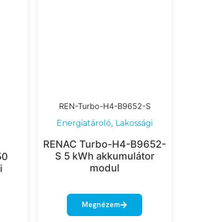
REN-Turbo-H4-B9652-S
,
Energiatároló
Lakossági
RENAC Turbo-H4-B9652-
S 5 kWh akkumulátor
50
modul
i
Megnézem