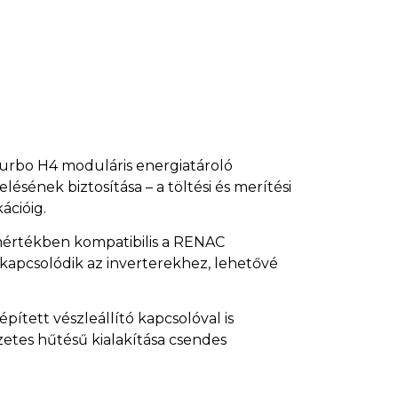
Turbo H4 moduláris energiatároló
sének biztosítása – a töltési és merítési
ációig.
 mértékben kompatibilis a RENAC
kapcsolódik az inverterekhez, lehetővé
ített vészleállító kapcsolóval is
tes hűtésű kialakítása csendes