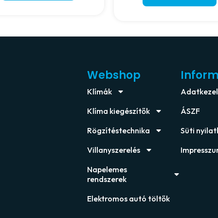
Webshop
Infor
Klímák
Adatkezelé
Klíma kiegészítők
ÁSZF
Rögzítéstechnika
Süti nyila
Villanyszerelés
Impressz
Napelemes
rendszerek
Elektromos autó töltők