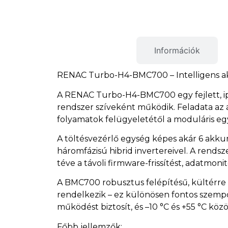
Termékleírás
Információk
RENAC Turbo-H4-BMC700 – Intelligens akk
A RENAC Turbo-H4-BMC700 egy fejlett, ip
rendszer szíveként működik. Feladata az a
folyamatok felügyeletétől a moduláris eg
A töltésvezérlő egység képes akár 6 akk
háromfázisú hibrid invertereivel. A rend
téve a távoli firmware-frissítést, adatmonit
A BMC700 robusztus felépítésű, kültérre i
rendelkezik – ez különösen fontos szemp
működést biztosít, és –10 °C és +55 °C kö
Főbb jellemzők: