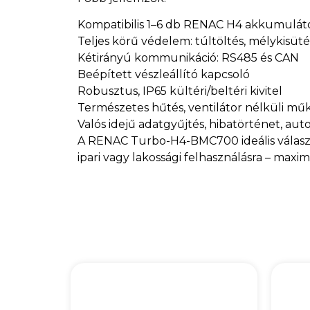
Kompatibilis 1–6 db RENAC H4 akkumulát
Teljes körű védelem: túltöltés, mélykisüté
Kétirányú kommunikáció: RS485 és CAN
Beépített vészleállító kapcsoló
Robusztus, IP65 kültéri/beltéri kivitel
Természetes hűtés, ventilátor nélküli mű
Valós idejű adatgyűjtés, hibatörténet, aut
A RENAC Turbo-H4-BMC700 ideális választá
ipari vagy lakossági felhasználásra – maxim