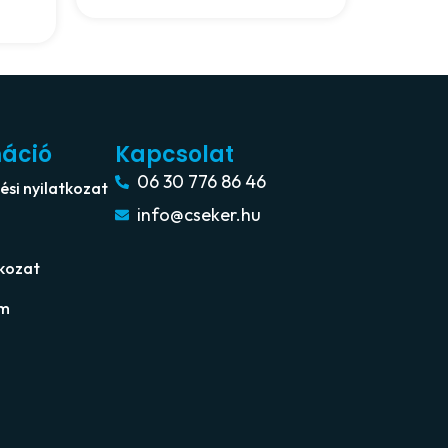
máció
Kapcsolat
06 30 776 86 46
si nyilatkozat
info@cseker.hu
tkozat
um