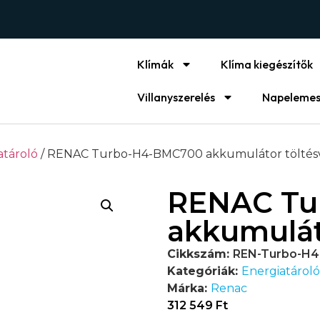
Klímák
Klíma kiegészítők
Villanyszerelés
Napelemes
atároló
/ RENAC Turbo-H4-BMC700 akkumulátor töltés
RENAC Tu
akkumulát
Cikkszám:
REN-Turbo-H
Kategóriák:
Energiatároló
Márka:
Renac
312 549
Ft