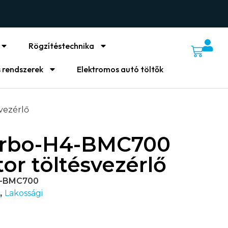
Rögzítéstechnika
 rendszerek
Elektromos autó töltők
vezérlő
rbo-H4-BMC700
or töltésvezérlő
4-BMC700
,
Lakossági