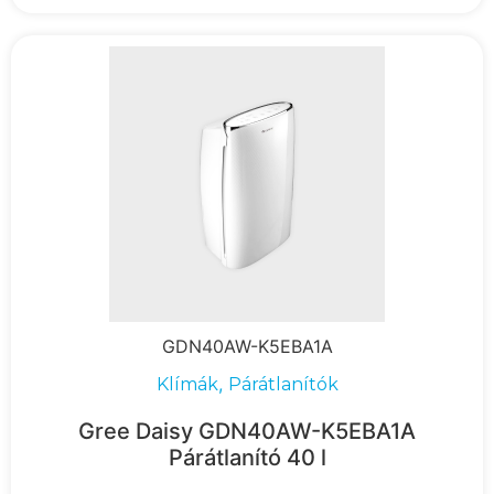
GDN40AW-K5EBA1A
,
Klímák
Párátlanítók
Gree Daisy GDN40AW-K5EBA1A
Párátlanító 40 l