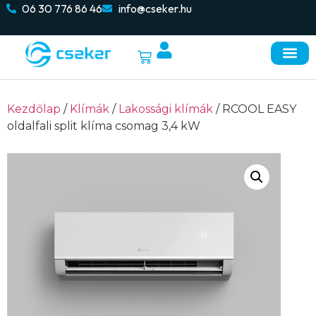
06 30 776 86 46
info@cseker.hu
Kezdőlap
/
Klímák
/
Lakossági klímák
/ RCOOL EASY
oldalfali split klíma csomag 3,4 kW