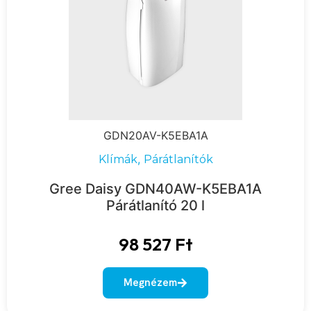
GDN20AV-K5EBA1A
,
Klímák
Párátlanítók
Gree Daisy GDN40AW-K5EBA1A
Párátlanító 20 l
98 527
Ft
Megnézem