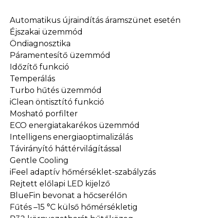
Automatikus újraindítás áramszünet esetén
Éjszakai üzemmód
Öndiagnosztika
Páramentesítő üzemmód
Időzítő funkció
Temperálás
Turbo hűtés üzemmód
iClean öntisztító funkció
Mosható porfilter
ECO energiatakarékos üzemmód
Intelligens energiaoptimalizálás
Távirányító háttérvilágítással
Gentle Cooling
iFeel adaptív hőmérséklet-szabályzás
Rejtett előlapi LED kijelző
BlueFin bevonat a hőcserélőn
Fűtés –15 °C külső hőmérsékletig