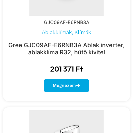
GJC09AF-E6RNB3A
,
Ablakklímák
Klímák
Gree GJC09AF-E6RNB3A Ablak inverter,
ablakklíma R32, hűtő kivitel
201 371
Ft
Megnézem