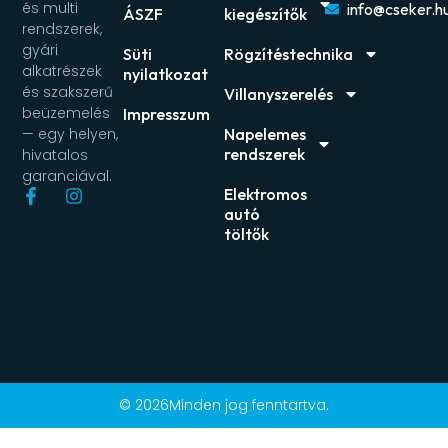
és multi
info@cseker.h
ÁSZF
kiegészítők
rendszerek,
gyári
Süti
Rögzítéstechnika
alkatrészek
nyilatkozat
és szakszerű
Villanyszerelés
beüzemelés
Impresszum
Napelemes
— egy helyen,
rendszerek
hivatalos
garanciával.
Elektromos
autó
töltők
© 2026Minden jog fenntartva.