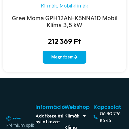
,
Klímák
Mobilklímák
Gree Moma GPH12AN-K5NNA1D Mobil
Klíma 3,5 kW
212 369
Ft
Megnézem
Információ
Webshop
Kapcsolat
06 30 776
Adatkezelési
Klímák
86 46
nyilatkozat
Prémium split
Klíma