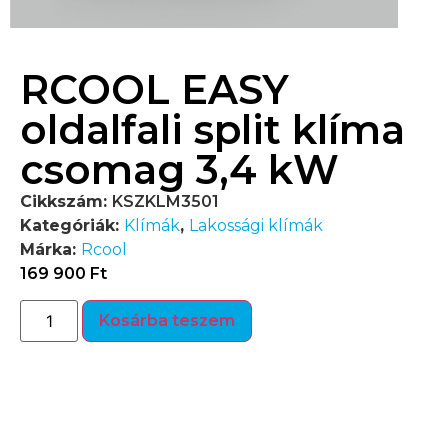
RCOOL EASY
oldalfali split klíma
csomag 3,4 kW
Cikkszám:
KSZKLM3501
Kategóriák:
Klímák
,
Lakossági klímák
Márka:
Rcool
169 900
Ft
Kosárba teszem
Termékleírás