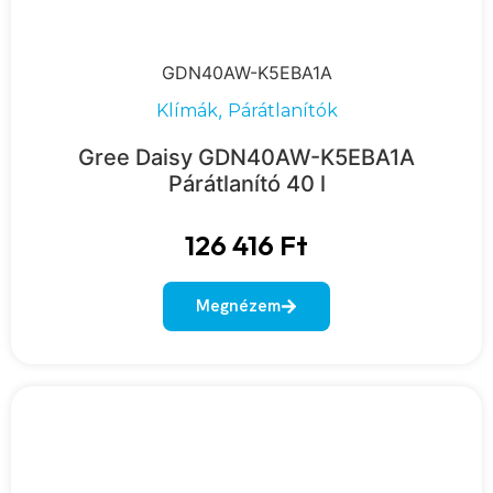
GDN40AW-K5EBA1A
,
Klímák
Párátlanítók
Gree Daisy GDN40AW-K5EBA1A
Párátlanító 40 l
126 416
Ft
Megnézem