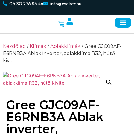
06 30 776 86 46
info@cseker.hu
Kezdőlap
/
Klímák
/
Ablakklímák
/ Gree GJC09AF-
E6RNB3A Ablak inverter, ablakklíma R32, hűtő
kivitel
Gree GJC09AF-
E6RNB3A Ablak
inverter,