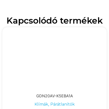
Kapcsolódó termékek
GDN20AV-K5EBA1A
,
Klímák
Párátlanítók