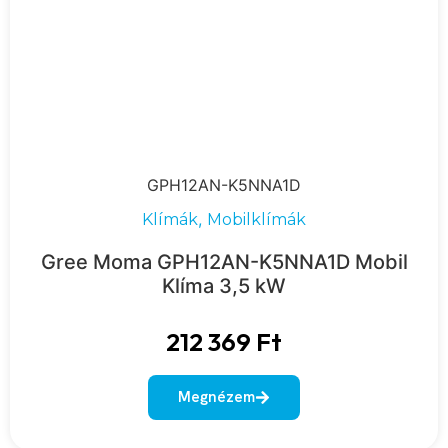
GPH12AN-K5NNA1D
,
Klímák
Mobilklímák
Gree Moma GPH12AN-K5NNA1D Mobil
Klíma 3,5 kW
212 369
Ft
Megnézem