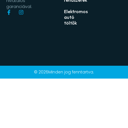
rendszerek
hivatalos
garanciával.
Elektromos
autó
töltők
© 2026Minden jog fenntartva.