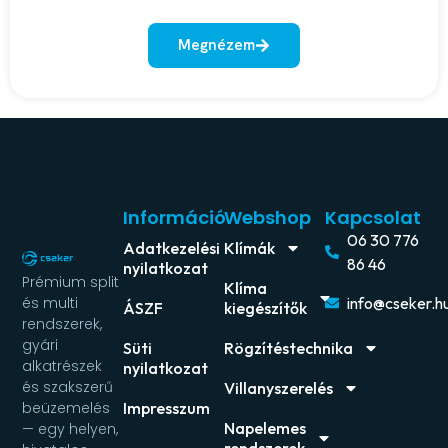
Megnézem
Információ
Webshop
Kapcsolat
06 30 776
Adatkezelési
Klímák
86 46
nyilatkozat
Prémium split
Klíma
és multi
info@cseker.h
ÁSZF
kiegészítők
rendszerek,
gyári
Süti
Rögzítéstechnika
alkatrészek
nyilatkozat
és szakszerű
Villanyszerelés
beüzemelés
Impresszum
Napelemes
— egy helyen,