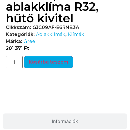
ablakklíma R32,
hűtő kivitel
Cikkszám:
GJC09AF-E6RNB3A
Kategóriák:
Ablakklímák
,
Klímák
Márka:
Gree
201 371
Ft
Kosárba teszem
Termékleírás
Információk