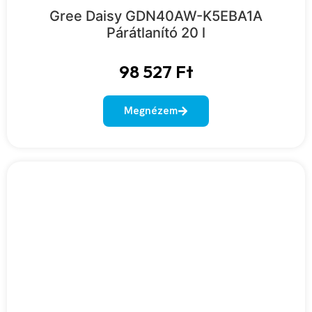
Gree Daisy GDN40AW-K5EBA1A
Párátlanító 20 l
98 527
Ft
Megnézem