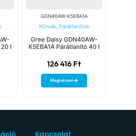
GDN40AW-K5EBA1A
,
k
Klímák
Párátlanítók
AW-
Gree Daisy GDN40AW-
20 l
K5EBA1A Párátlanító 40 l
126 416
Ft
Megnézem
máció
Kapcsolat