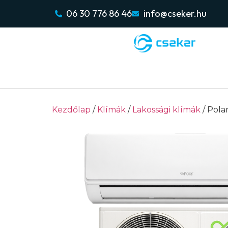
06 30 776 86 46
info@cseker.hu
Kezdőlap
/
Klímák
/
Lakossági klímák
/ Pola