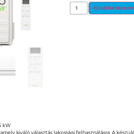
Kosárba tesze
,5 kW
 amely kiváló választás lakossági felhasználásra. A készü