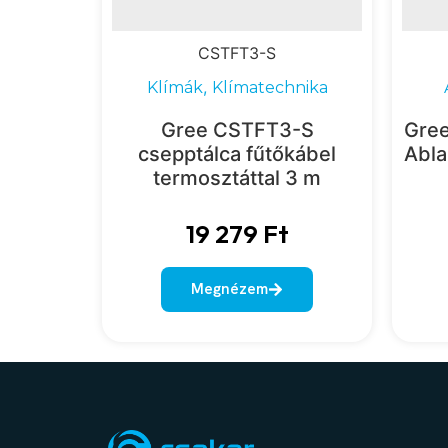
CSTFT3-S
,
Klímák
Klímatechnika
Gree CSTFT3-S
Gre
csepptálca fűtőkábel
Abla
termosztáttal 3 m
19 279
Ft
Megnézem