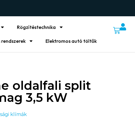
Rögzítéstechnika
 rendszerek
Elektromos autó töltők
 oldalfali split
mag 3,5 kW
sági klímák