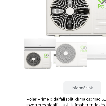
Termékleírás
Információk
Polar Prime oldalfali split klíma csomag 3
inverteres oldalfali split klímaberendezés,