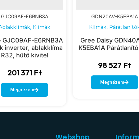
GJC09AF-E6RNB3A
GDN20AV-K5EBA1A
,
,
Ablakklímák
Klímák
Klímák
Párátlanító
e GJC09AF-E6RNB3A
Gree Daisy GDN40
k inverter, ablakklíma
K5EBA1A Párátlanító 
R32, hűtő kivitel
98 527
Ft
201 371
Ft
Megnézem
Megnézem
Webshop
Infor