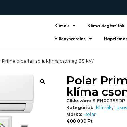
Klímák
Klíma kiegészítők
Villanyszerelés
Napelemes
r Prime oldalfali split klíma csomag 3,5 kW
Polar Prime
klíma cso
Cikkszám:
SIEH0035SDP
Kategóriák:
Klímák
,
Lakos
Márka:
Polar
400 000
Ft