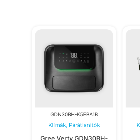
GDN30BH-K5EBA1B
,
Klímák
Párátlanítók
K
Gree Verty GDN30BH-