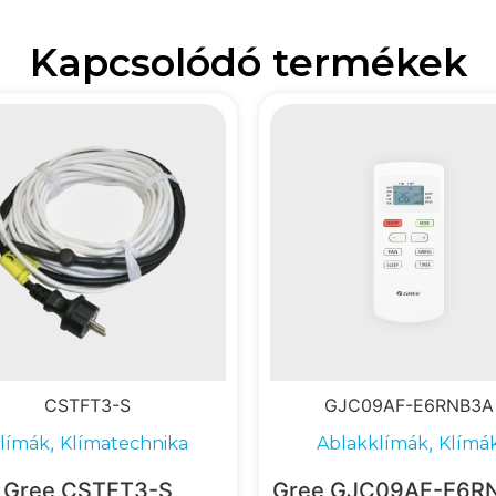
Kapcsolódó termékek
CSTFT3-S
GJC09AF-E6RNB3A
,
,
límák
Klímatechnika
Ablakklímák
Klímá
Gree CSTFT3-S
Gree GJC09AF-E6R