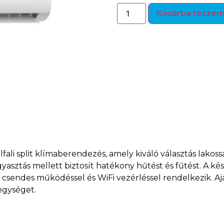
Kosárba tesze
ali split klímaberendezés, amely kiváló választás lakoss
ztás mellett biztosít hatékony hűtést és fűtést. A kés
 csendes működéssel és WiFi vezérléssel rendelkezik. Ajá
egységet.