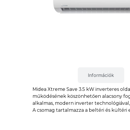
Termékleírás
Információk
Midea Xtreme Save 3.5 kW inverteres oldalf
működésének köszönhetően alacsony fogyas
alkalmas, modern inverter technológiával,
A csomag tartalmazza a beltéri és kültéri 