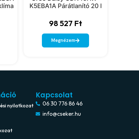
klíma
K5EBA1A Párátlanító 20 l
98 527
Ft
Megnézem
máció
Kapcsolat
06 30 776 86 46
si nyilatkozat
info@cseker.hu
tkozat