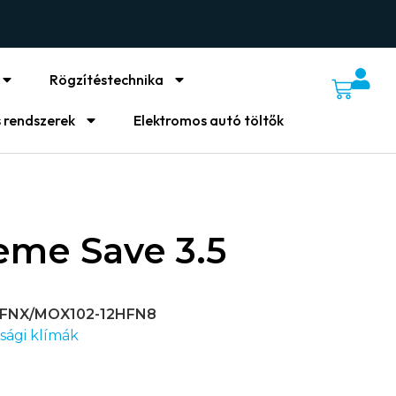
Rögzítéstechnika
 rendszerek
Elektromos autó töltők
eme Save 3.5
FNX/MOX102-12HFN8
sági klímák