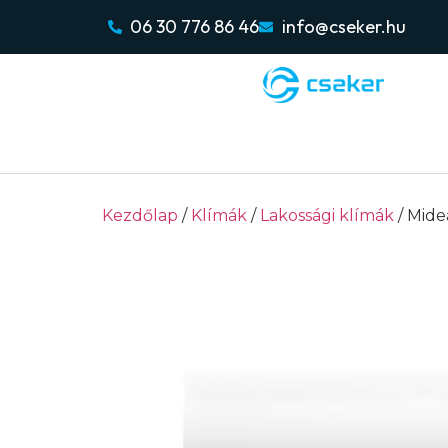
06 30 776 86 46
info@cseker.hu
Kezdőlap
/
Klímák
/
Lakossági klímák
/ Mide