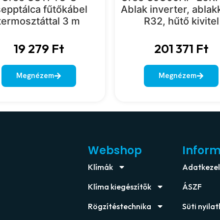
epptálca fűtőkábel
Ablak inverter, ablak
termosztáttal 3 m
R32, hűtő kivitel
19 279
Ft
201 371
Ft
Megnézem
Megnézem
Webshop
Infor
Klímák
Adatkezelé
Klíma kiegészítők
ÁSZF
Rögzítéstechnika
Süti nyila