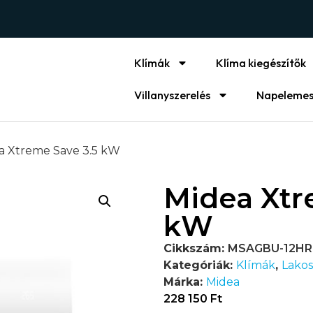
Klímák
Klíma kiegészítők
Villanyszerelés
Napelemes
a Xtreme Save 3.5 kW
Midea Xtr
kW
Cikkszám:
MSAGBU-12HR
Kategóriák:
Klímák
,
Lakos
Márka:
Midea
228 150
Ft