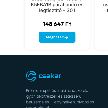
K5EBA1B párátlanító és
cs
légtisztító – 30 l
148 647
Ft
Megnézem
Prémium split és multi rendszerek,
gyári alkatrészek és szakszerű
beüzemelés — egy helyen, hivatalos
garanciával.