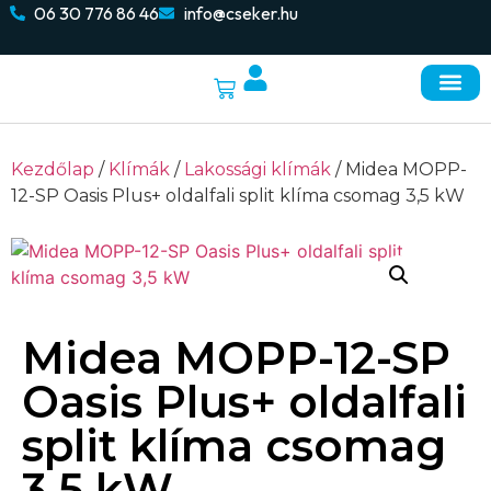
06 30 776 86 46
info@cseker.hu
Napelemes re
Elektromos autó töltők
Kezdőlap
/
Klímák
/
Lakossági klímák
/ Midea MOPP-
12-SP Oasis Plus+ oldalfali split klíma csomag 3,5 kW
Midea MOPP-12-SP
Oasis Plus+ oldalfali
split klíma csomag
3,5 kW