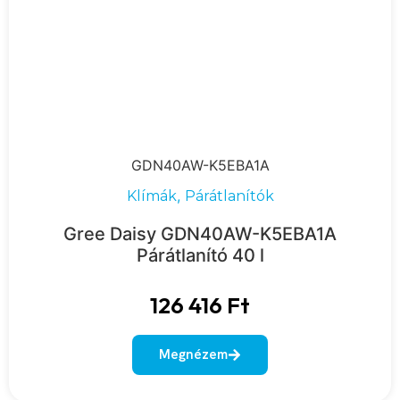
GDN40AW-K5EBA1A
,
Klímák
Párátlanítók
Gree Daisy GDN40AW-K5EBA1A
Párátlanító 40 l
126 416
Ft
Megnézem