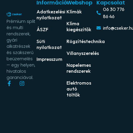
Információ
Webshop
Kapcsolat
06 30 776
Adatkezelési
Klímák
86 46
nyilatkozat
Prémium split
Klíma
és multi
info@cseker.h
ÁSZF
kiegészítők
rendszerek,
gyári
Süti
Rögzítéstechnika
alkatrészek
nyilatkozat
és szakszerű
Villanyszerelés
beüzemelés
Impresszum
Napelemes
— egy helyen,
rendszerek
hivatalos
garanciával.
Elektromos
autó
töltők