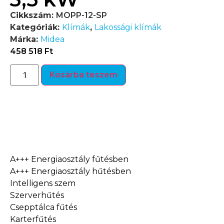
Cikkszám:
MOPP-12-SP
Kategóriák:
Klímák
,
Lakossági klímák
Márka:
Midea
458 518
Ft
Kosárba teszem
Termékleírás
A+++ Energiaosztály fűtésben
A+++ Energiaosztály hűtésben
Intelligens szem
Szerverhűtés
Csepptálca fűtés
Karterfűtés