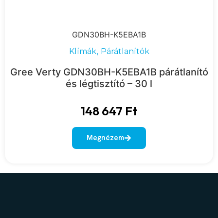
GDN30BH-K5EBA1B
,
Klímák
Párátlanítók
Gree Verty GDN30BH-K5EBA1B párátlanító
és légtisztító – 30 l
148 647
Ft
Megnézem