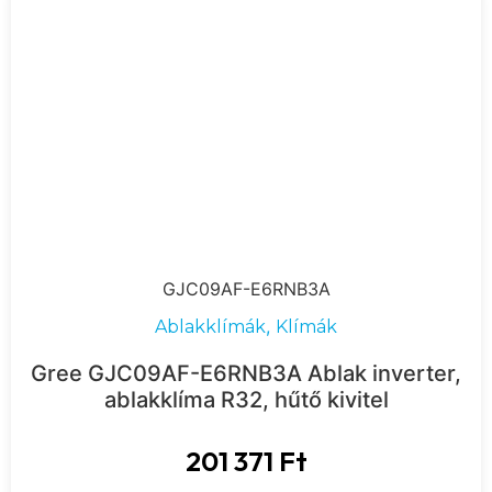
GJC09AF-E6RNB3A
,
Ablakklímák
Klímák
Gree GJC09AF-E6RNB3A Ablak inverter,
ablakklíma R32, hűtő kivitel
201 371
Ft