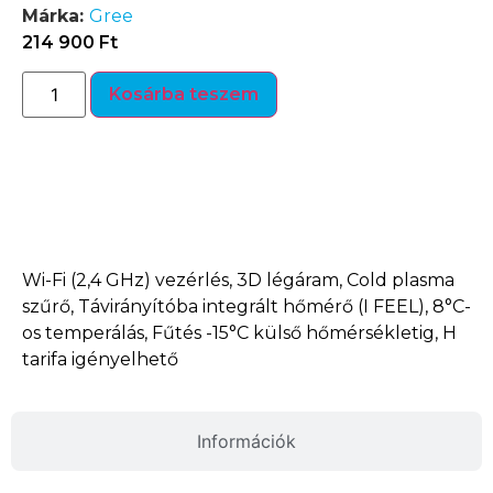
Márka:
Gree
214 900
Ft
Kosárba teszem
Termékleírás
Wi-Fi (2,4 GHz) vezérlés, 3D légáram, Cold plasma
szűrő, Távirányítóba integrált hőmérő (I FEEL), 8°C-
os temperálás, Fűtés -15°C külső hőmérsékletig, H
tarifa igényelhető
Információk