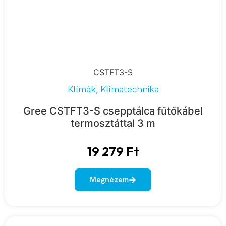
CSTFT3-S
,
Klímák
Klímatechnika
Gree CSTFT3-S csepptálca fűtőkábel
termosztáttal 3 m
19 279
Ft
Megnézem