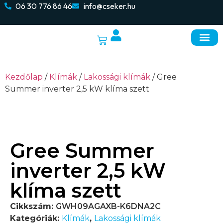
06 30 776 86 46
info@cseker.hu
Napelemes re
Elektromos autó töltők
Kezdőlap
/
Klímák
/
Lakossági klímák
/ Gree
Summer inverter 2,5 kW klíma szett
Gree Summer
inverter 2,5 kW
klíma szett
Cikkszám:
GWH09AGAXB-K6DNA2C
Kategóriák:
Klímák
,
Lakossági klímák