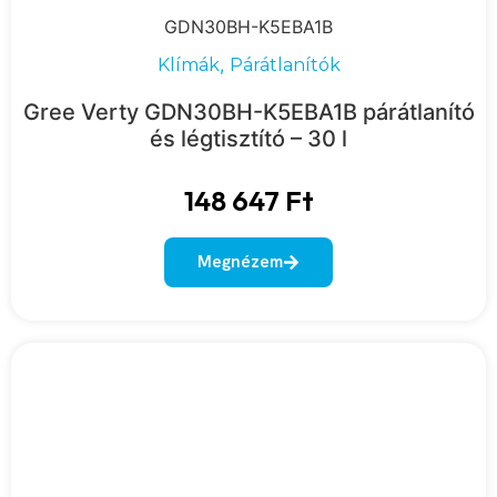
GDN30BH-K5EBA1B
,
Klímák
Párátlanítók
Gree Verty GDN30BH-K5EBA1B párátlanító
és légtisztító – 30 l
148 647
Ft
Megnézem