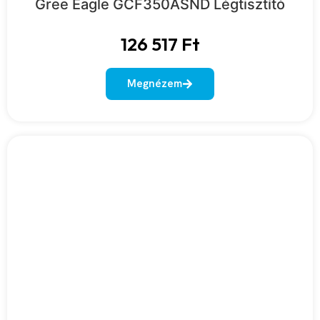
Gree Eagle GCF350ASND Légtisztító
126 517
Ft
Megnézem