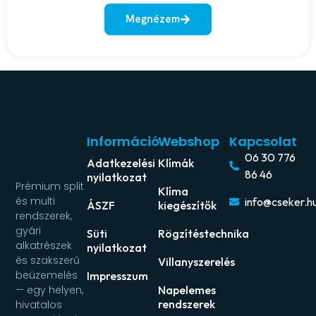
Megnézem
Információ
Webshop
Kapcsolat
06 30 776
Adatkezelési
Klímák
86 46
nyilatkozat
Prémium split
Klíma
és multi
info@cseker.h
ÁSZF
kiegészítők
rendszerek,
gyári
Süti
Rögzítéstechnika
alkatrészek
nyilatkozat
és szakszerű
Villanyszerelés
beüzemelés
Impresszum
Napelemes
— egy helyen,
rendszerek
hivatalos