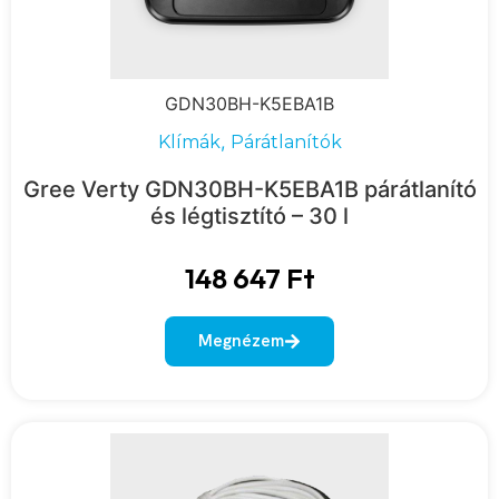
GDN30BH-K5EBA1B
,
Klímák
Párátlanítók
Gree Verty GDN30BH-K5EBA1B párátlanító
és légtisztító – 30 l
148 647
Ft
Megnézem