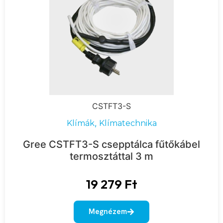
CSTFT3-S
,
Klímák
Klímatechnika
Gree CSTFT3-S csepptálca fűtőkábel
termosztáttal 3 m
19 279
Ft
Megnézem