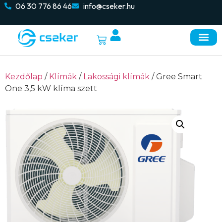
06 30 776 86 46
info@cseker.hu
Kezdőlap
/
Klímák
/
Lakossági klímák
/ Gree Smart
One 3,5 kW klíma szett