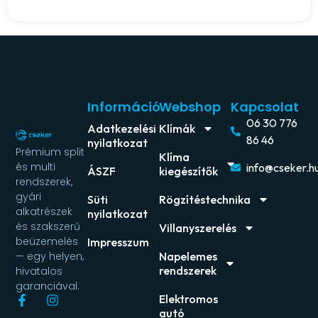
Információ
Webshop
Kapcsolat
06 30 776
Adatkezelési
Klímák
86 46
nyilatkozat
Prémium split
Klíma
és multi
info@cseker.h
ÁSZF
kiegészítők
rendszerek,
gyári
Süti
Rögzítéstechnika
alkatrészek
nyilatkozat
és szakszerű
Villanyszerelés
beüzemelés
Impresszum
Napelemes
— egy helyen,
rendszerek
hivatalos
garanciával.
Elektromos
autó