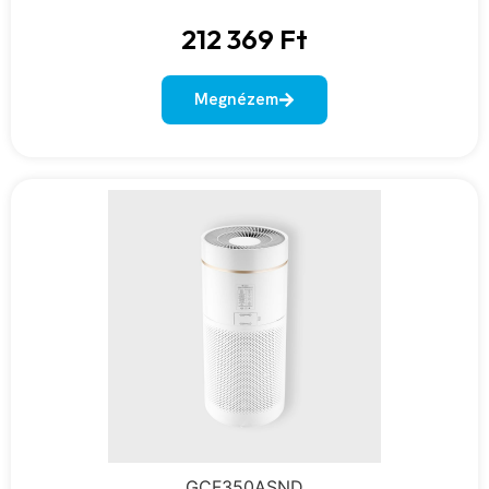
212 369
Ft
Megnézem
GCF350ASND