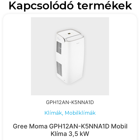
Kapcsolódó termékek
GPH12AN-K5NNA1D
,
Klímák
Mobilklímák
Gree Moma GPH12AN-K5NNA1D Mobil
Klíma 3,5 kW