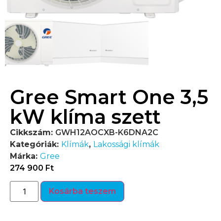
Gree Smart One 3,5
kW klíma szett
Cikkszám:
GWH12AOCXB-K6DNA2C
Kategóriák:
Klímák
,
Lakossági klímák
Márka:
Gree
274 900
Ft
Kosárba teszem