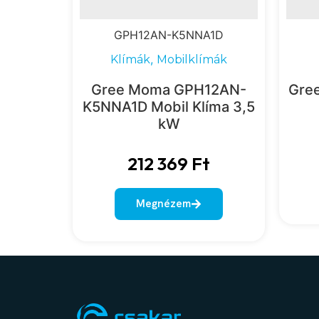
GPH12AN-K5NNA1D
,
Klímák
Mobilklímák
Gree Moma GPH12AN-
Gre
K5NNA1D Mobil Klíma 3,5
kW
212 369
Ft
Megnézem