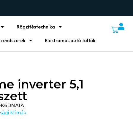
Rögzítéstechnika
 rendszerek
Elektromos autó töltők
e inverter 5,1
szett
-K6DNA1A
sági klímák