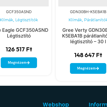
GCF350ASND
GDN30BH-K5EBA1B
,
,
Klímák
Légtisztítók
Klímák
Párátlanító
e Eagle GCF350ASND
Gree Verty GDN30
Légtisztító
K5EBA1B párátlanít
légtisztító – 30 l
126 517
Ft
148 647
Ft
Megnézem
Megnézem
Webshop
Infor