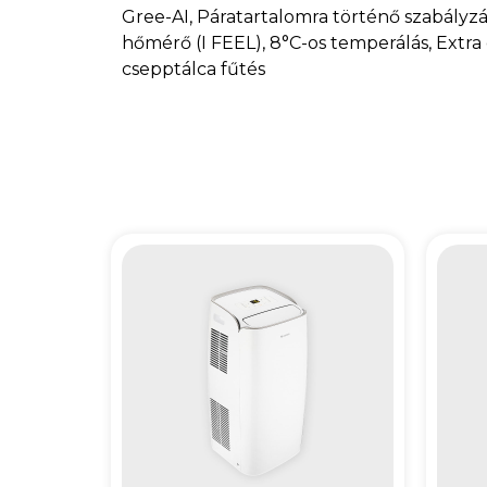
Gree-AI, Páratartalomra történő szabályzás
hőmérő (I FEEL), 8°C-os temperálás, Extra 
csepptálca fűtés