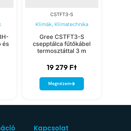
CSTFT3-S
,
k
Klímák
Klímatechnika
BH-
Gree CSTFT3-S
ó és
csepptálca fűtőkábel
termosztáttal 3 m
19 279
Ft
Megnézem
máció
Kapcsolat