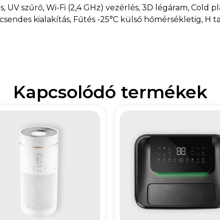
, UV szűrő, Wi-Fi (2,4 GHz) vezérlés, 3D légáram, Cold pl
csendes kialakítás, Fűtés -25°C külső hőmérsékletig, H t
Kapcsolódó termékek