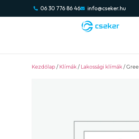
06 30 776 86 46
info@cseker.hu
Kezdőlap
/
Klímák
/
Lakossági klímák
/ Gree