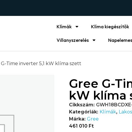
Klímák
Klíma kiegészítők
Villanyszerelés
Napelemes
 G-Time inverter 5,1 kW klíma szett
Gree G-Tim
kW klíma 
Cikkszám:
GWH18BCDXE
Kategóriák:
Klímák
,
Lakos
Márka:
Gree
461 010
Ft