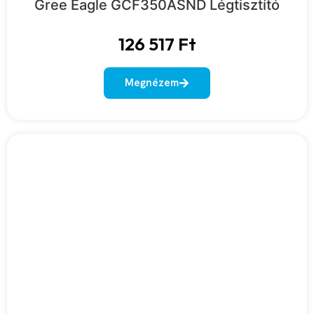
Gree Eagle GCF350ASND Légtisztító
126 517
Ft
Megnézem