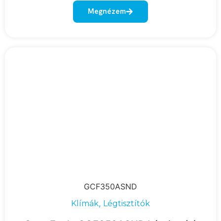
Megnézem
GCF350ASND
,
Klímák
Légtisztítók