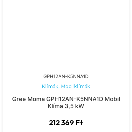
GPH12AN-K5NNA1D
,
Klímák
Mobilklímák
Gree Moma GPH12AN-K5NNA1D Mobil
Klíma 3,5 kW
212 369
Ft