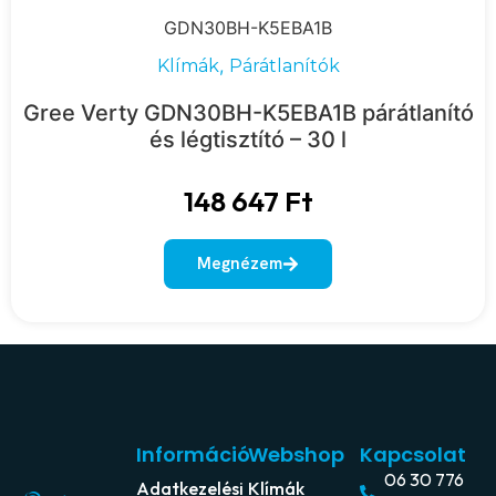
GDN30BH-K5EBA1B
,
Klímák
Párátlanítók
Gree Verty GDN30BH-K5EBA1B párátlanító
és légtisztító – 30 l
148 647
Ft
Megnézem
Információ
Webshop
Kapcsolat
06 30 776
Adatkezelési
Klímák