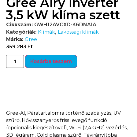
Gree Airy inverter
3,5 kW klíma szett
Cikkszám:
GWH12AVCXD-K6DNA1A
Kategóriák:
Klímák
,
Lakossági klímák
Márka:
Gree
359 283
Ft
Kosárba teszem
Termékleírás
Gree-AI, Páratartalomra történő szabályzás, UV
szűrő, Hővisszanyerős friss levegő funkció
(opcionális kiegészítővel), Wi-Fi (2,4 GHz) vezérlés,
3D légáram, Cold plasma szűrő, Távirányítóba