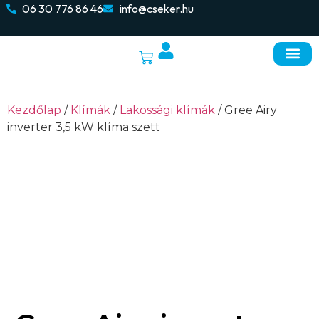
06 30 776 86 46
info@cseker.hu
Napelemes re
Elektromos autó töltők
Kezdőlap
/
Klímák
/
Lakossági klímák
/ Gree Airy
inverter 3,5 kW klíma szett