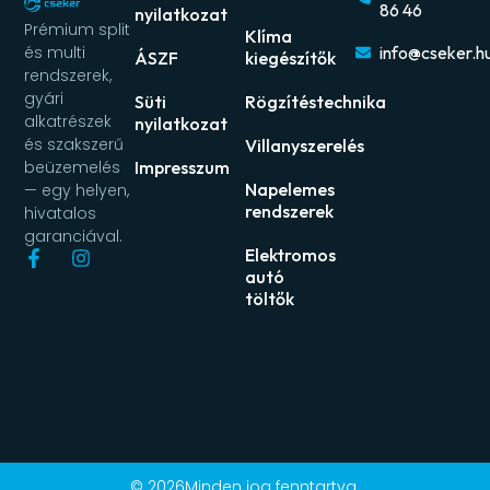
86 46
nyilatkozat
Prémium split
Klíma
és multi
info@cseker.h
ÁSZF
kiegészítők
rendszerek,
gyári
Süti
Rögzítéstechnika
alkatrészek
nyilatkozat
és szakszerű
Villanyszerelés
beüzemelés
Impresszum
Napelemes
— egy helyen,
rendszerek
hivatalos
garanciával.
Elektromos
autó
töltők
© 2026Minden jog fenntartva.