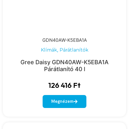
GDN40AW-K5EBA1A
,
Klímák
Párátlanítók
Gree Daisy GDN40AW-K5EBA1A
Párátlanító 40 l
126 416
Ft
Megnézem