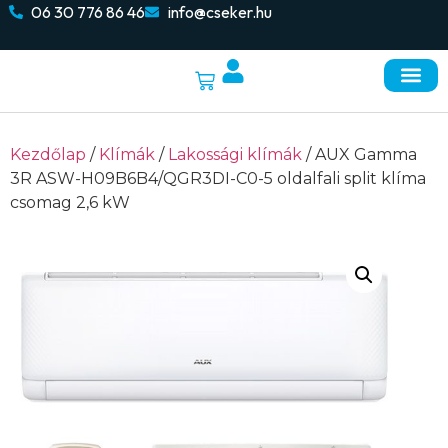
06 30 776 86 46
info@cseker.hu
Kezdőlap
/
Klímák
/
Lakossági klímák
/ AUX Gamma
3R ASW-H09B6B4/QGR3DI-C0-5 oldalfali split klíma
csomag 2,6 kW