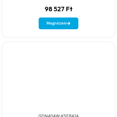
98 527
Ft
Megnézem
GDN40AW-K5EBA1A