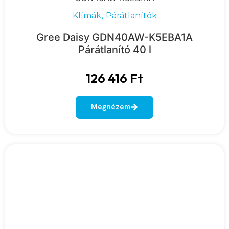
,
Klímák
Párátlanítók
Gree Daisy GDN40AW-K5EBA1A
Párátlanító 40 l
126 416
Ft
Megnézem