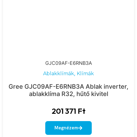
GJC09AF-E6RNB3A
,
Ablakklímák
Klímák
Gree GJC09AF-E6RNB3A Ablak inverter,
ablakklíma R32, hűtő kivitel
201 371
Ft
Megnézem