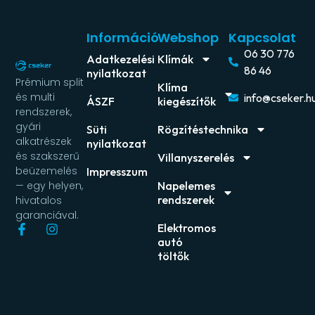
Információ
Webshop
Kapcsolat
06 30 776
Adatkezelési
Klímák
86 46
nyilatkozat
Prémium split
Klíma
és multi
info@cseker.h
ÁSZF
kiegészítők
rendszerek,
gyári
Süti
Rögzítéstechnika
alkatrészek
nyilatkozat
és szakszerű
Villanyszerelés
beüzemelés
Impresszum
Napelemes
— egy helyen,
rendszerek
hivatalos
garanciával.
Elektromos
autó
töltők