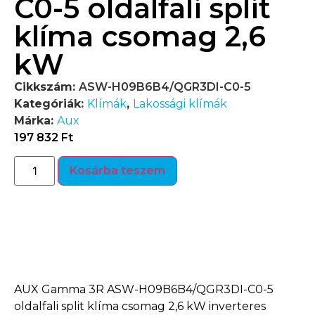
C0-5 oldalfali split
klíma csomag 2,6
kW
Cikkszám:
ASW-H09B6B4/QGR3DI-C0-5
Kategóriák:
Klímák
,
Lakossági klímák
Márka:
Aux
197 832
Ft
Kosárba teszem
Termékleírás
AUX Gamma 3R ASW-H09B6B4/QGR3DI-C0-5
oldalfali split klíma csomag 2,6 kW inverteres