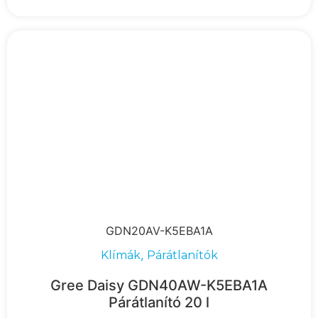
GDN20AV-K5EBA1A
,
Klímák
Párátlanítók
Gree Daisy GDN40AW-K5EBA1A
Párátlanító 20 l