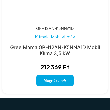
GPH12AN-K5NNA1D
,
Klímák
Mobilklímák
Gree Moma GPH12AN-K5NNA1D Mobil
Klíma 3,5 kW
212 369
Ft
Megnézem