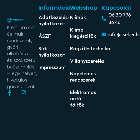
Információ
Webshop
Kapcsolat
06 30 776
Adatkezelési
Klímák
86 46
nyilatkozat
Prémium split
Klíma
és multi
info@cseker.h
ÁSZF
kiegészítők
rendszerek,
gyári
Süti
Rögzítéstechnika
alkatrészek
nyilatkozat
és szakszerű
Villanyszerelés
beüzemelés
Impresszum
Napelemes
— egy helyen,
rendszerek
hivatalos
garanciával.
Elektromos
autó
töltők