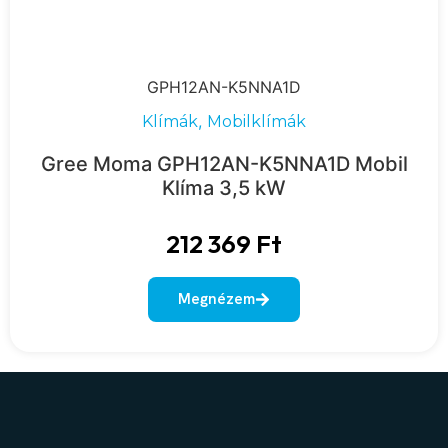
GPH12AN-K5NNA1D
,
Klímák
Mobilklímák
Gree Moma GPH12AN-K5NNA1D Mobil
Klíma 3,5 kW
212 369
Ft
Megnézem