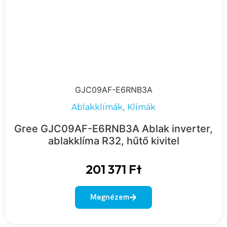
GJC09AF-E6RNB3A
,
Ablakklímák
Klímák
Gree GJC09AF-E6RNB3A Ablak inverter,
ablakklíma R32, hűtő kivitel
201 371
Ft
Megnézem