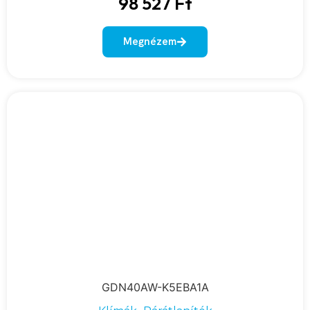
98 527
Ft
Megnézem
GDN40AW-K5EBA1A