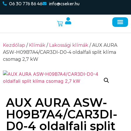
06 30 776 86 46
info@cseker.hu
Napelemes re
Elektromos autó töltők
Kezdőlap
/
Klímák
/
Lakossági klímák
/ AUX AURA
ASW-H09B7A4/CAR3DI-D0-4 oldalfali split klíma
csomag 2,7 kW
AUX AURA ASW-
H09B7A4/CAR3DI-
D0-4 oldalfali split