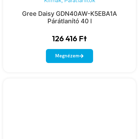
,
Klímák
Párátlanítók
Gree Daisy GDN40AW-K5EBA1A
Párátlanító 40 l
126 416
Ft
Megnézem