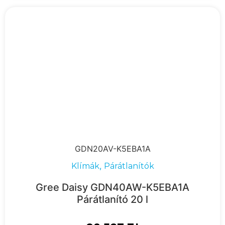
GDN20AV-K5EBA1A
,
Klímák
Párátlanítók
Gree Daisy GDN40AW-K5EBA1A
Párátlanító 20 l