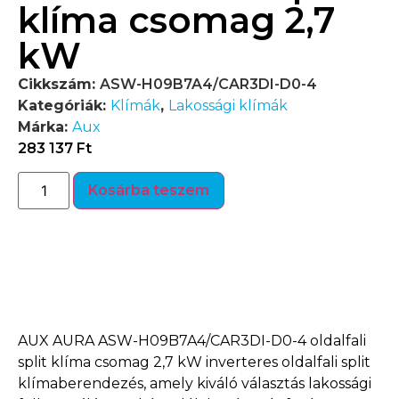
klíma csomag 2,7
kW
Cikkszám:
ASW-H09B7A4/CAR3DI-D0-4
Kategóriák:
Klímák
,
Lakossági klímák
Márka:
Aux
283 137
Ft
Kosárba teszem
Termékleírás
AUX AURA ASW-H09B7A4/CAR3DI-D0-4 oldalfali
split klíma csomag 2,7 kW inverteres oldalfali split
klímaberendezés, amely kiváló választás lakossági