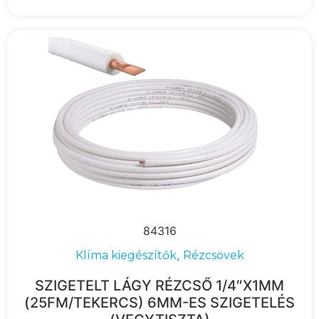
84316
,
Klíma kiegészítők
Rézcsövek
SZIGETELT LÁGY RÉZCSŐ 1/4″X1MM
(25FM/TEKERCS) 6MM-ES SZIGETELÉS