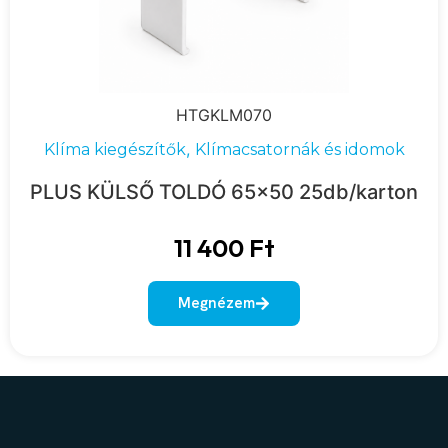
HTGKLM070
,
Klíma kiegészítők
Klímacsatornák és idomok
PLUS KÜLSŐ TOLDÓ 65×50 25db/karton
11 400
Ft
Megnézem