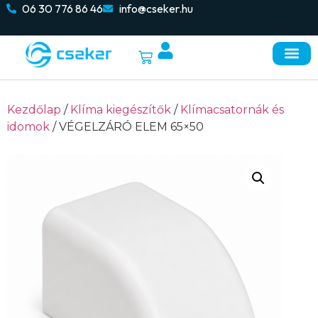
06 30 776 86 46
info@cseker.hu
Kezdőlap
/
Klíma kiegészítők
/
Klímacsatornák és
idomok
/ VÉGELZÁRÓ ELEM 65×50