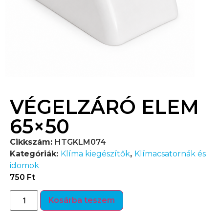
VÉGELZÁRÓ ELEM
65×50
Cikkszám:
HTGKLM074
Kategóriák:
Klíma kiegészítők
,
Klímacsatornák és
idomok
750
Ft
Kosárba teszem