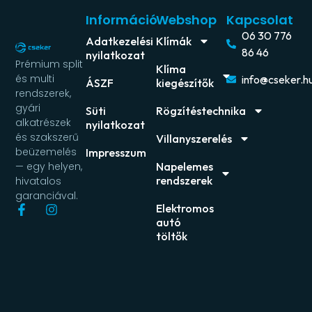
Információ
Webshop
Kapcsolat
06 30 776
Adatkezelési
Klímák
86 46
nyilatkozat
Prémium split
Klíma
és multi
info@cseker.h
ÁSZF
kiegészítők
rendszerek,
gyári
Süti
Rögzítéstechnika
alkatrészek
nyilatkozat
és szakszerű
Villanyszerelés
beüzemelés
Impresszum
Napelemes
— egy helyen,
rendszerek
hivatalos
garanciával.
Elektromos
autó
töltők