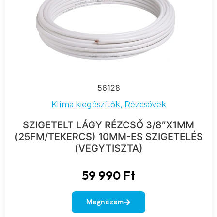
56128
,
Klíma kiegészítők
Rézcsövek
SZIGETELT LÁGY RÉZCSŐ 3/8″X1MM
(25FM/TEKERCS) 10MM-ES SZIGETELÉS
(VEGYTISZTA)
59 990
Ft
Megnézem