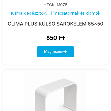
HTGKLM078
,
Klíma kiegészítők
Klímacsatornák és idomok
CLIMA PLUS KÜLSŐ SAROKELEM 65×50
850
Ft
Megnézem