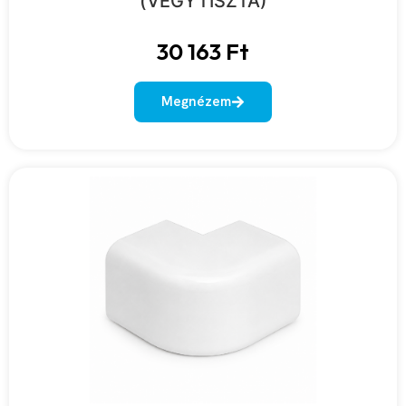
(VEGYTISZTA)
30 163
Ft
Megnézem