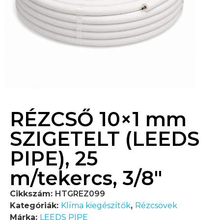
RÉZCSŐ 10×1 mm
SZIGETELT (LEEDS
PIPE), 25
m/tekercs, 3/8″
Cikkszám:
HTGREZ099
Kategóriák:
Klíma kiegészítők
,
Rézcsövek
Márka:
LEEDS PIPE