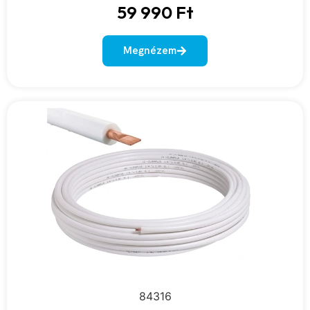
59 990
Ft
Megnézem
84316