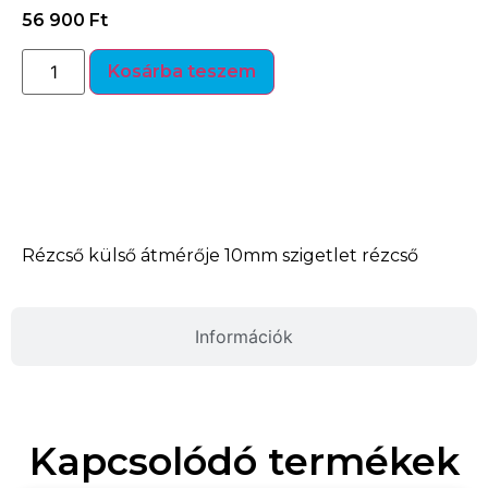
56 900
Ft
Kosárba teszem
Termékleírás
Rézcső külső átmérője 10mm szigetlet rézcső
Információk
Kapcsolódó termékek