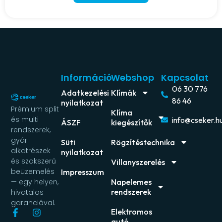
Információ
Webshop
Kapcsolat
06 30 776
Adatkezelési
Klímák
86 46
nyilatkozat
Prémium split
Klíma
és multi
info@cseker.h
ÁSZF
kiegészítők
rendszerek,
gyári
Süti
Rögzítéstechnika
alkatrészek
nyilatkozat
és szakszerű
Villanyszerelés
beüzemelés
Impresszum
Napelemes
— egy helyen,
rendszerek
hivatalos
garanciával.
Elektromos
autó