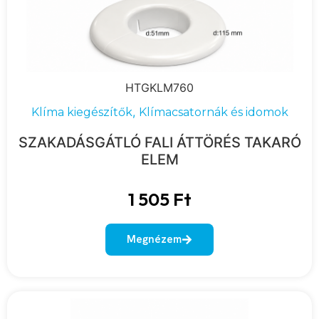
HTGKLM760
,
Klíma kiegészítők
Klímacsatornák és idomok
SZAKADÁSGÁTLÓ FALI ÁTTÖRÉS TAKARÓ
ELEM
1 505
Ft
Megnézem