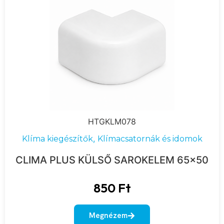
HTGKLM078
,
Klíma kiegészítők
Klímacsatornák és idomok
CLIMA PLUS KÜLSŐ SAROKELEM 65×50
850
Ft
Megnézem