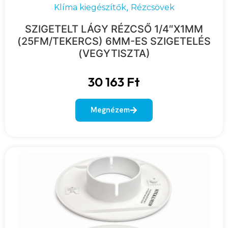
,
Klíma kiegészítők
Rézcsövek
SZIGETELT LÁGY RÉZCSŐ 1/4″X1MM
(25FM/TEKERCS) 6MM-ES SZIGETELÉS
(VEGYTISZTA)
30 163
Ft
Megnézem