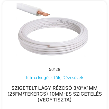
56128
,
Klíma kiegészítők
Rézcsövek
SZIGETELT LÁGY RÉZCSŐ 3/8″X1MM
(25FM/TEKERCS) 10MM-ES SZIGETELÉS
(VEGYTISZTA)