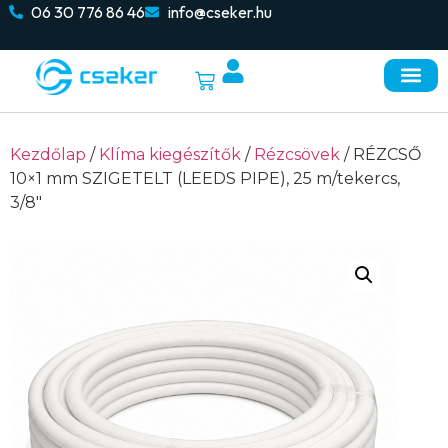
06 30 776 86 46
info@cseker.hu
Kezdőlap
/
Klíma kiegészítők
/
Rézcsövek
/ RÉZCSŐ
10×1 mm SZIGETELT (LEEDS PIPE), 25 m/tekercs,
3/8″