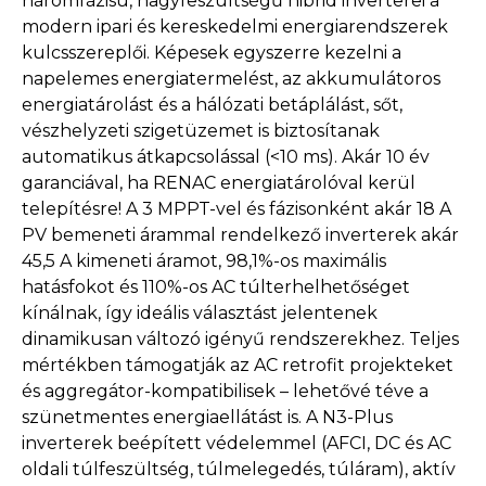
háromfázisú, nagyfeszültségű hibrid inverterei a
modern ipari és kereskedelmi energiarendszerek
kulcsszereplői. Képesek egyszerre kezelni a
napelemes energiatermelést, az akkumulátoros
energiatárolást és a hálózati betáplálást, sőt,
vészhelyzeti szigetüzemet is biztosítanak
automatikus átkapcsolással (<10 ms). Akár 10 év
garanciával, ha RENAC energiatárolóval kerül
telepítésre! A 3 MPPT-vel és fázisonként akár 18 A
PV bemeneti árammal rendelkező inverterek akár
45,5 A kimeneti áramot, 98,1%-os maximális
hatásfokot és 110%-os AC túlterhelhetőséget
kínálnak, így ideális választást jelentenek
dinamikusan változó igényű rendszerekhez. Teljes
mértékben támogatják az AC retrofit projekteket
és aggregátor-kompatibilisek – lehetővé téve a
szünetmentes energiaellátást is. A N3-Plus
inverterek beépített védelemmel (AFCI, DC és AC
oldali túlfeszültség, túlmelegedés, túláram), aktív