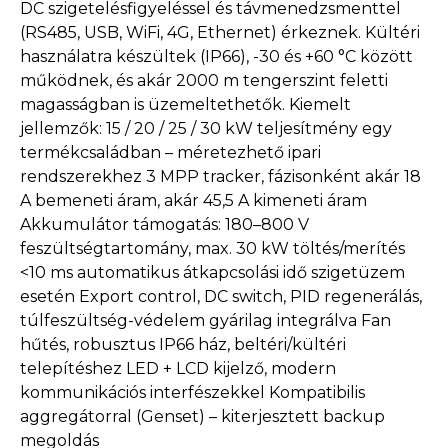
DC szigetelésfigyeléssel és távmenedzsmenttel
(RS485, USB, WiFi, 4G, Ethernet) érkeznek. Kültéri
használatra készültek (IP66), -30 és +60 °C között
működnek, és akár 2000 m tengerszint feletti
magasságban is üzemeltethetők. Kiemelt
jellemzők: 15 / 20 / 25 / 30 kW teljesítmény egy
termékcsaládban – méretezhető ipari
rendszerekhez 3 MPP tracker, fázisonként akár 18
A bemeneti áram, akár 45,5 A kimeneti áram
Akkumulátor támogatás: 180–800 V
feszültségtartomány, max. 30 kW töltés/merítés
<10 ms automatikus átkapcsolási idő szigetüzem
esetén Export control, DC switch, PID regenerálás,
túlfeszültség-védelem gyárilag integrálva Fan
hűtés, robusztus IP66 ház, beltéri/kültéri
telepítéshez LED + LCD kijelző, modern
kommunikációs interfészekkel Kompatibilis
aggregátorral (Genset) – kiterjesztett backup
megoldás