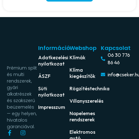
Információ
Webshop
Kapcsolat
06 30 776
Adatkezelési
Klímák
86 46
nyilatkozat
Prémium split
Klíma
és multi
info@cseker.h
ÁSZF
kiegészítők
rendszerek,
gyári
Süti
Rögzítéstechnika
alkatrészek
nyilatkozat
és szakszerű
Villanyszerelés
beüzemelés
Impresszum
Napelemes
— egy helyen,
rendszerek
hivatalos
garanciával.
Elektromos
autó