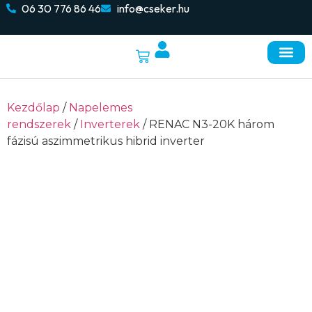
06 30 776 86 46
info@cseker.hu
Napelemes re
Elektromos autó töltők
Kezdőlap
/
Napelemes
rendszerek
/
Inverterek
/ RENAC N3-20K három
fázisú aszimmetrikus hibrid inverter