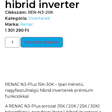
hibrid inverter
Cikkszám:
REN-N3-20K
Kategória:
Inverterek
Márka:
Renac
1 301 290
Ft
Kosárba teszem
Termékleírás
RENAC N3-Plus 15K–30K – Ipari méretű,
nagyfeszültségű hibrid inverterek prémium
funkciókkal
A RENAC N3-Plus sorozat (15K / 20K / 25K / 30K)