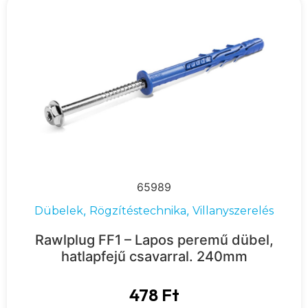
65989
,
,
Dübelek
Rögzítéstechnika
Villanyszerelés
Rawlplug FF1 – Lapos peremű dübel,
hatlapfejű csavarral. 240mm
478
Ft