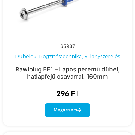
65987
,
,
Dübelek
Rögzítéstechnika
Villanyszerelés
Rawlplug FF1 – Lapos peremű dübel,
hatlapfejű csavarral. 160mm
296
Ft
Megnézem