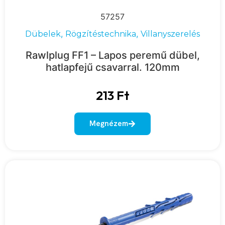
57257
,
,
Dübelek
Rögzítéstechnika
Villanyszerelés
Rawlplug FF1 – Lapos peremű dübel,
hatlapfejű csavarral. 120mm
213
Ft
Megnézem