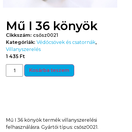
Mű I 36 könyök
Cikkszám:
csősz0021
Kategóriák:
Védőcsövek és csatornák
,
Villanyszerelés
1 435
Ft
Kosárba teszem
Termékleírás
Mű I 36 könyök termék villanyszerelési
felhasználásra. Gyártói típus: csősz0021.