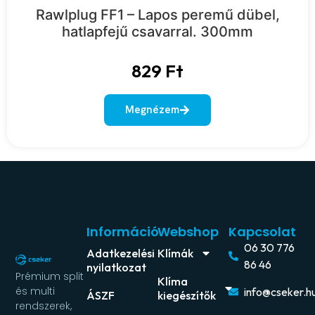
Rawlplug FF1 – Lapos peremű dübel,
hatlapfejű csavarral. 300mm
829
Ft
Megnézem
Információ
Webshop
Kapcsolat
06 30 776
Adatkezelési
Klímák
86 46
nyilatkozat
Prémium split
Klíma
és multi
info@cseker.h
ÁSZF
kiegészítők
rendszerek,