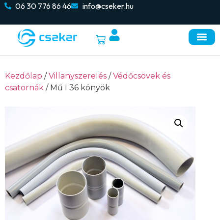
06 30 776 86 46
info@cseker.hu
Kezdőlap
/
Villanyszerelés
/
Védőcsövek és
csatornák
/ Mű I 36 könyök