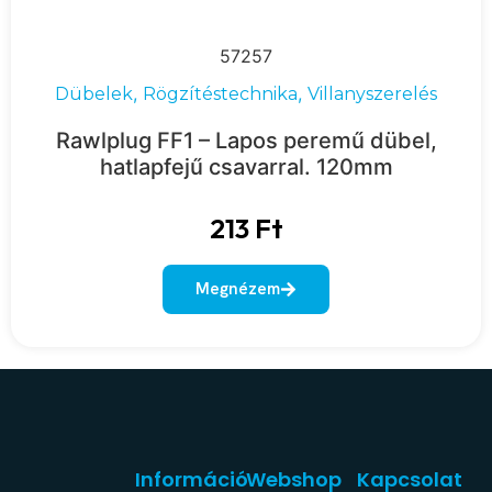
57257
,
,
Dübelek
Rögzítéstechnika
Villanyszerelés
Rawlplug FF1 – Lapos peremű dübel,
hatlapfejű csavarral. 120mm
213
Ft
Megnézem
Információ
Webshop
Kapcsolat