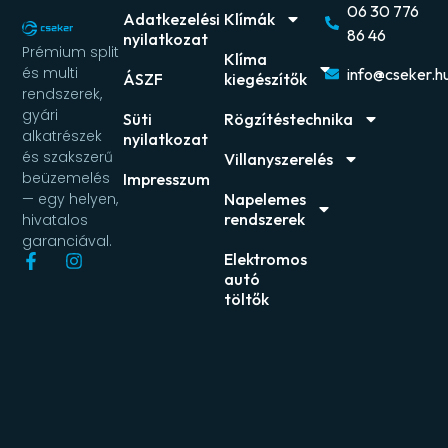
06 30 776
Adatkezelési
Klímák
86 46
nyilatkozat
Prémium split
Klíma
és multi
info@cseker.h
ÁSZF
kiegészítők
rendszerek,
gyári
Süti
Rögzítéstechnika
alkatrészek
nyilatkozat
és szakszerű
Villanyszerelés
beüzemelés
Impresszum
Napelemes
— egy helyen,
rendszerek
hivatalos
garanciával.
Elektromos
autó
töltők