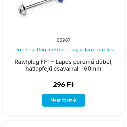
65987
,
,
Dübelek
Rögzítéstechnika
Villanyszerelés
Rawlplug FF1 – Lapos peremű dübel,
hatlapfejű csavarral. 160mm
296
Ft
Megnézem