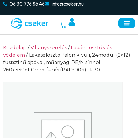
06 30 776 86 46
info@cseker.hu
Kezdőlap
/
Villanyszerelés
/
Lakáselosztók és
védelem
/ Lakáselosztó, falon kívüli, 24modul (2×12),
füstszínű ajtóval, műanyag, PE/N sínnel,
260x330x110mm, fehér(RAL9003), IP20