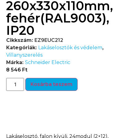
260x330x110mm,
fehér(RAL9003),
IP20
Cikkszám:
EZ9EUC212
Kategóriák:
Lakáselosztók és védelem
,
Villanyszerelés
Márka:
Schneider Electric
8 546
Ft
Kosárba teszem
Termékleírás
Lakáselosztó, falon kívüli, 24modul (2×12),