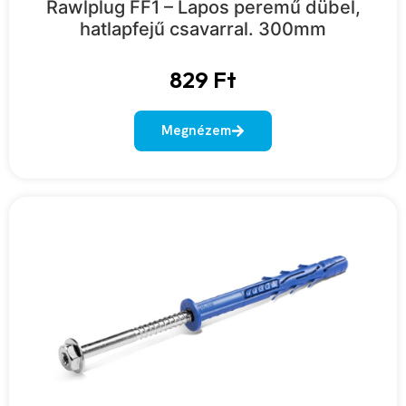
Rawlplug FF1 – Lapos peremű dübel,
hatlapfejű csavarral. 300mm
829
Ft
Megnézem