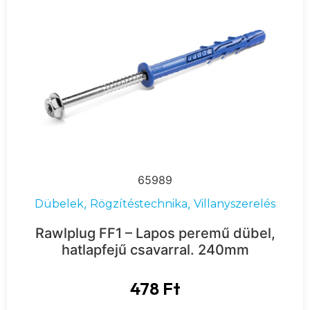
65989
,
,
Dübelek
Rögzítéstechnika
Villanyszerelés
Rawlplug FF1 – Lapos peremű dübel,
hatlapfejű csavarral. 240mm
478
Ft