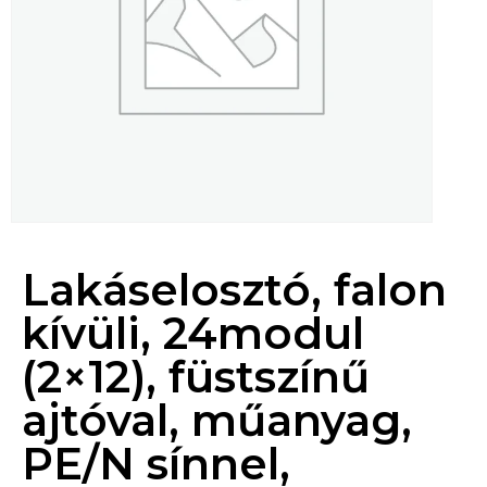
Lakáselosztó, falon
kívüli, 24modul
(2×12), füstszínű
ajtóval, műanyag,
PE/N sínnel,