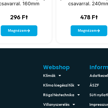
csavarral. 160mm
csavarral. 240m
296
Ft
478
Ft
Megnézem
Megnézem
Webshop
Infor
Klímák
Adatkezelé
Klíma kiegészítők
ÁSZF
Rögzítéstechnika
Süti nyila
Villanyszerelés
Impressz