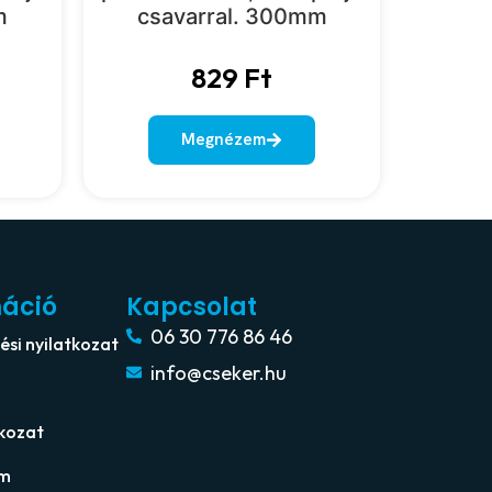
m
csavarral. 300mm
829
Ft
Megnézem
máció
Kapcsolat
06 30 776 86 46
si nyilatkozat
info@cseker.hu
tkozat
um