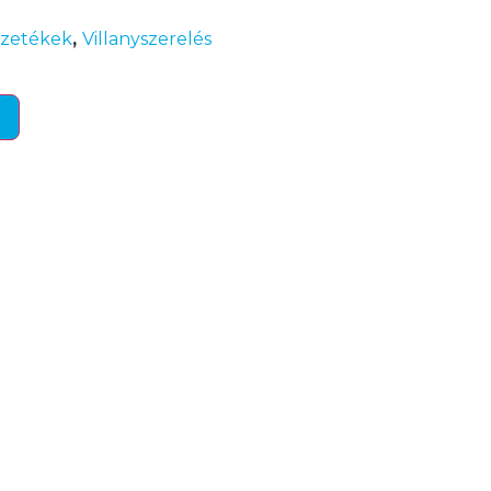
ezetékek
,
Villanyszerelés
m