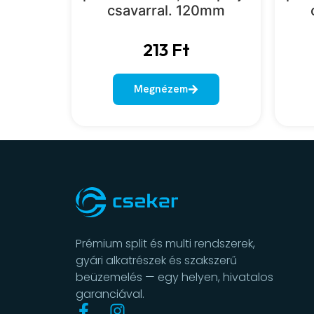
csavarral. 120mm
213
Ft
Megnézem
Prémium split és multi rendszerek,
gyári alkatrészek és szakszerű
beüzemelés — egy helyen, hivatalos
garanciával.