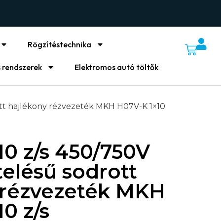
Rögzítéstechnika
 rendszerek
Elektromos autó töltők
ott hajlékony rézvezeték MKH H07V-K 1×10
10 z/s 450/750V
elésű sodrott
 rézvezeték MKH
0 z/s