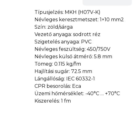
Típusjelzés: MKH (H07V-K)
Névleges keresztmetszet: 1×10 mm2
Szín: zöld/sárga
Vezető anyaga: sodrott réz
Szigetelés anyaga: PVC
Névleges feszültség: 450/750V
Névleges külső átmérő: 5.8 mm
Tömeg: 0.115 kg/fm
Hajlítási sugár: 72.5 mm
Lángállóság: IEC 60332-1
CPR besorolás: Eca
Üzemi hőmérséklet: -40°C … +70°C
Kiszerelés: 1 fm