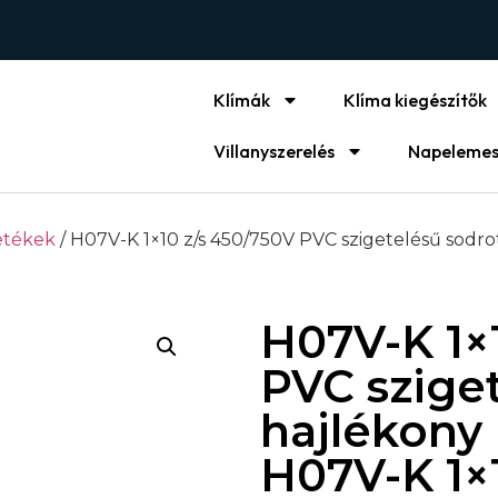
Klímák
Klíma kiegészítők
Villanyszerelés
Napelemes
etékek
/ H07V-K 1×10 z/s 450/750V PVC szigetelésű sodr
H07V-K 1×
PVC sziget
hajlékony
H07V-K 1×1