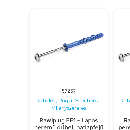
57257
,
,
Dübelek
Rögzítéstechnika
Düb
Villanyszerelés
Rawlplug FF1 – Lapos
Ra
peremű dübel, hatlapfejű
pere