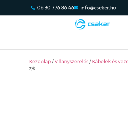
06 30 776 86 46
info@cseker.hu
Kezdőlap
/
Villanyszerelés
/
Kábelek és vez
z/s