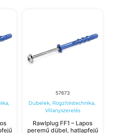
57673
,
,
,
nika
Dübelek
Rögzítéstechnika
Villanyszerelés
pos
Rawlplug FF1 – Lapos
pfejű
peremű dübel, hatlapfejű