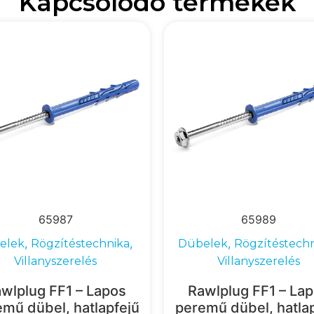
Kapcsolódó termékek
65987
65989
,
,
,
elek
Rögzítéstechnika
Dübelek
Rögzítéstech
Villanyszerelés
Villanyszerelés
wlplug FF1 – Lapos
Rawlplug FF1 – La
mű dübel, hatlapfejű
peremű dübel, hatla