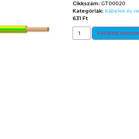
Cikkszám:
GT00020
Kategóriák:
Kábelek és v
631
Ft
Kosárba tesze