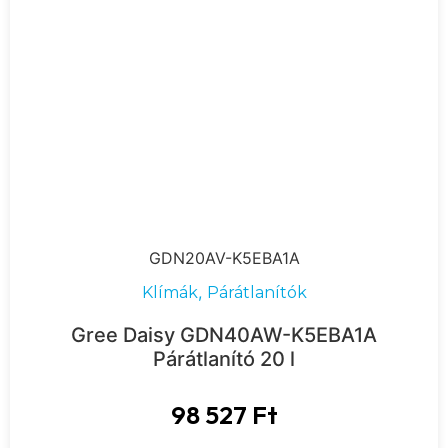
GDN20AV-K5EBA1A
,
Klímák
Párátlanítók
Gree Daisy GDN40AW-K5EBA1A
Párátlanító 20 l
98 527
Ft