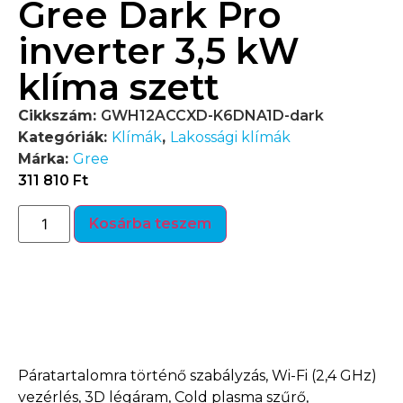
Gree Dark Pro
inverter 3,5 kW
klíma szett
Cikkszám:
GWH12ACCXD-K6DNA1D-dark
Kategóriák:
Klímák
,
Lakossági klímák
Márka:
Gree
311 810
Ft
Kosárba teszem
Termékleírás
Páratartalomra történő szabályzás, Wi-Fi (2,4 GHz)
vezérlés, 3D légáram, Cold plasma szűrő,