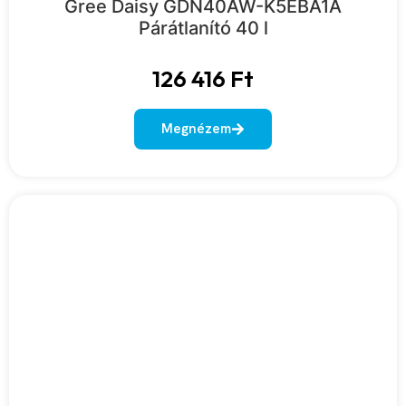
Gree Daisy GDN40AW-K5EBA1A
Párátlanító 40 l
126 416
Ft
Megnézem