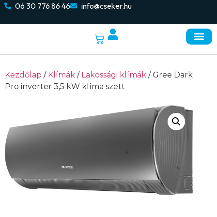
06 30 776 86 46
info@cseker.hu
Napelemes re
Elektromos autó töltők
Kezdőlap
/
Klímák
/
Lakossági klímák
/ Gree Dark
Pro inverter 3,5 kW klíma szett