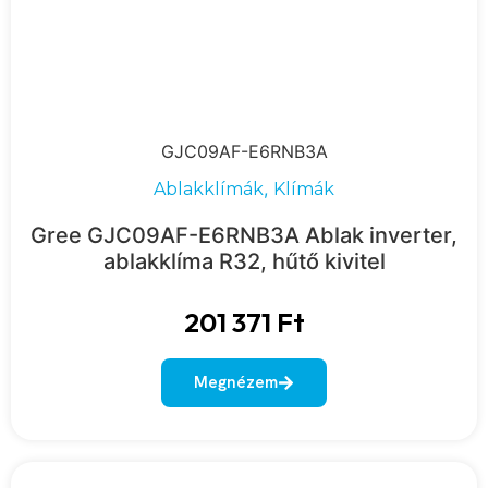
GJC09AF-E6RNB3A
,
Ablakklímák
Klímák
Gree GJC09AF-E6RNB3A Ablak inverter,
ablakklíma R32, hűtő kivitel
201 371
Ft
Megnézem