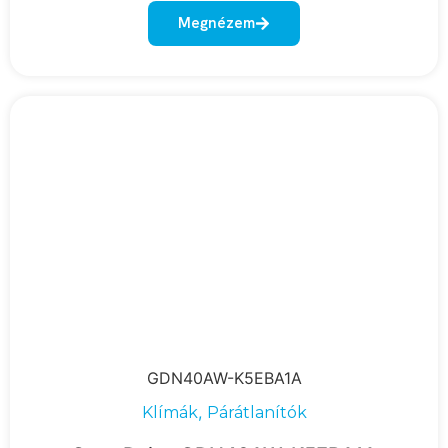
Megnézem
GDN40AW-K5EBA1A
,
Klímák
Párátlanítók