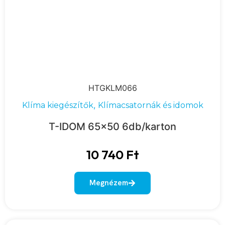
HTGKLM066
,
Klíma kiegészítők
Klímacsatornák és idomok
T-IDOM 65×50 6db/karton
10 740
Ft
Megnézem