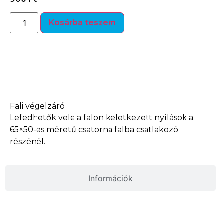
Kosárba teszem
Termékleírás
Fali végelzáró
Lefedhetők vele a falon keletkezett nyílások a
65×50-es méretű csatorna falba csatlakozó
részénél.
Információk