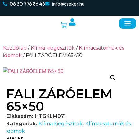
06 30 776 86 46
info@cseker.hu
Kezdőlap
/
Klíma kiegészítők
/
Klímacsatornák és
idomok
/ FALI ZÁRÓELEM 65×50
FALI ZÁRÓELEM
65×50
Cikkszám:
HTGKLM071
Kategóriák:
Klíma kiegészítők
,
Klímacsatornák és
idomok
900
Ft