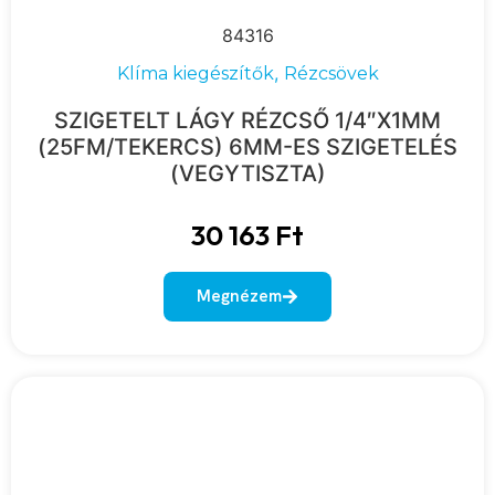
84316
,
Klíma kiegészítők
Rézcsövek
SZIGETELT LÁGY RÉZCSŐ 1/4″X1MM
(25FM/TEKERCS) 6MM-ES SZIGETELÉS
(VEGYTISZTA)
30 163
Ft
Megnézem