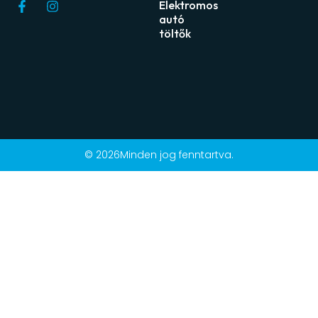
Elektromos
autó
töltők
© 2026Minden jog fenntartva.