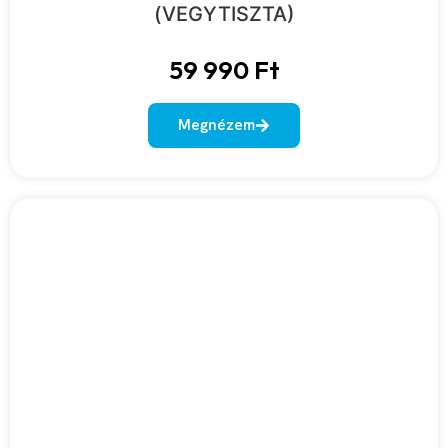
(VEGYTISZTA)
59 990
Ft
Megnézem