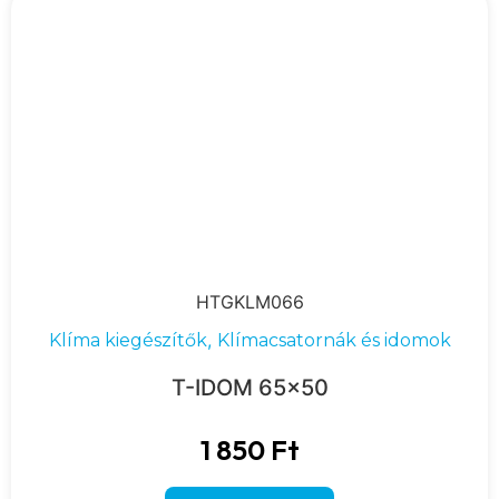
HTGKLM066
,
Klíma kiegészítők
Klímacsatornák és idomok
T-IDOM 65×50
1 850
Ft