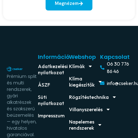
Megnézem
Információ
Webshop
Kapcsolat
06 30 776
Adatkezelési
Klímák
86 46
nyilatkozat
Prémium split
Klíma
és multi
info@cseker.h
ÁSZF
kiegészítők
rendszerek,
gyári
Süti
Rögzítéstechnika
alkatrészek
nyilatkozat
és szakszerű
Villanyszerelés
beüzemelés
Impresszum
Napelemes
— egy helyen,
rendszerek
hivatalos
garanciával.