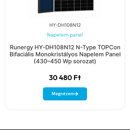
HY-DH108N12
Napelem panel
Runergy HY-DH108N12 N-Type TOPCon
Bifaciális Monokristályos Napelem Panel
(430–450 Wp sorozat)
30 480
Ft
Megnézem