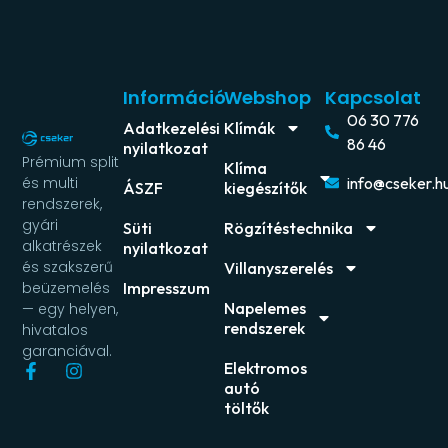
Információ
Webshop
Kapcsolat
06 30 776
Adatkezelési
Klímák
86 46
nyilatkozat
Prémium split
Klíma
és multi
info@cseker.h
ÁSZF
kiegészítők
rendszerek,
gyári
Süti
Rögzítéstechnika
alkatrészek
nyilatkozat
és szakszerű
Villanyszerelés
beüzemelés
Impresszum
Napelemes
— egy helyen,
rendszerek
hivatalos
garanciával.
Elektromos
autó
töltők