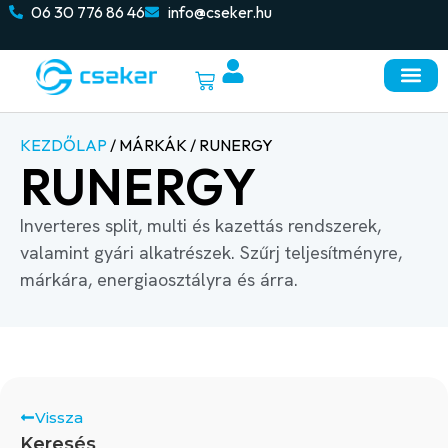
06 30 776 86 46
info@cseker.hu
KEZDŐLAP
/ MÁRKÁK / RUNERGY
RUNERGY
Inverteres split, multi és kazettás rendszerek,
valamint gyári alkatrészek. Szűrj teljesítményre,
márkára, energiaosztályra és árra.
Vissza
Keresés