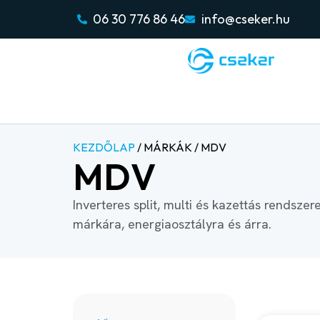
06 30 776 86 46
info@cseker.hu
KEZDŐLAP
/ MÁRKÁK / MDV
MDV
Inverteres split, multi és kazettás rendszer
márkára, energiaosztályra és árra.