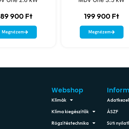
189 900
Ft
199 900
Ft
Megnézem
Megnézem
Webshop
Infor
Klímák
Adatkezelé
Klíma kiegészítők
ÁSZF
Rögzítéstechnika
Süti nyila