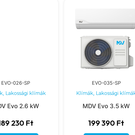
EVO-026-SP
EVO-035-SP
,
,
k
Lakossági klímák
Klímák
Lakossági klímá
V Evo 2.6 kW
MDV Evo 3.5 kW
189 230
Ft
199 390
Ft