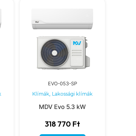
EVO-053-SP
,
k
Klímák
Lakossági klímák
MDV Evo 5.3 kW
318 770
Ft