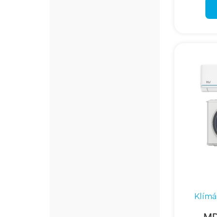
Klímá
MD