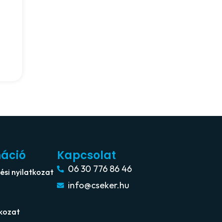
máció
Kapcsolat
06 30 776 86 46
si nyilatkozat
info@cseker.hu
tkozat