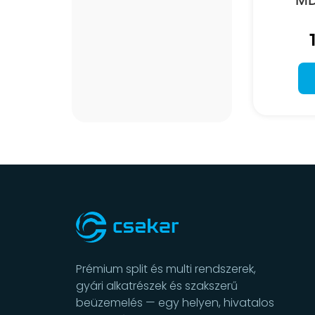
Prémium split és multi rendszerek,
gyári alkatrészek és szakszerű
beüzemelés — egy helyen, hivatalos