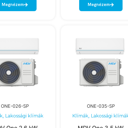
Megnézem
Megnézem
ONE-026-SP
ONE-035-SP
,
,
k
Lakossági klímák
Klímák
Lakossági klímá
V One 2.6 kW
MDV One 3.5 kW