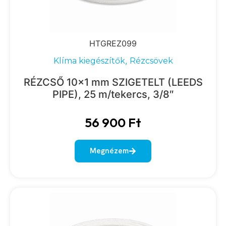
HTGREZ099
,
Klíma kiegészítők
Rézcsövek
RÉZCSŐ 10×1 mm SZIGETELT (LEEDS
PIPE), 25 m/tekercs, 3/8″
56 900
Ft
Megnézem