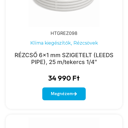
HTGREZ098
,
Klíma kiegészítők
Rézcsövek
RÉZCSŐ 6×1 mm SZIGETELT (LEEDS
PIPE), 25 m/tekercs 1/4″
34 990
Ft
Megnézem