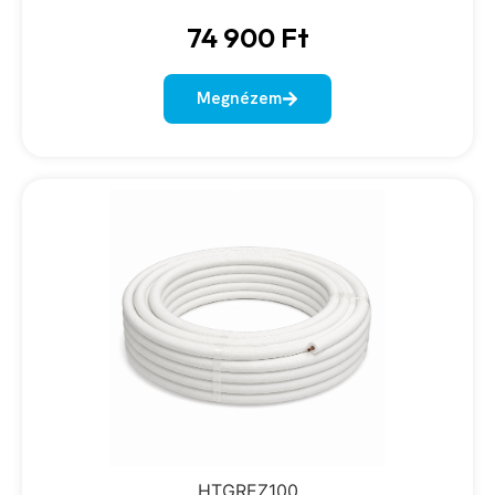
74 900
Ft
Megnézem
HTGREZ100