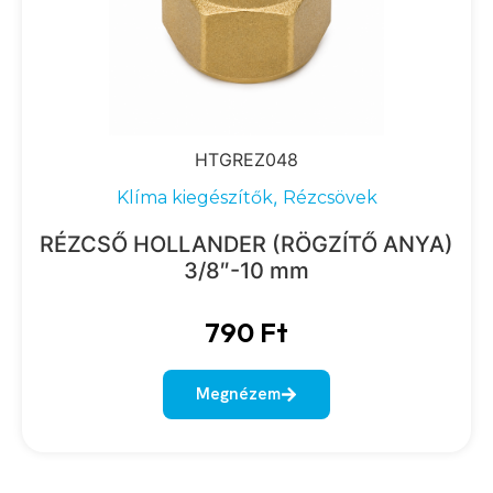
HTGREZ048
,
Klíma kiegészítők
Rézcsövek
RÉZCSŐ HOLLANDER (RÖGZÍTŐ ANYA)
3/8″-10 mm
790
Ft
Megnézem