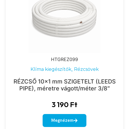
HTGREZ099
,
Klíma kiegészítők
Rézcsövek
RÉZCSŐ 10×1 mm SZIGETELT (LEEDS
PIPE), méretre vágott/méter 3/8″
3 190
Ft
Megnézem