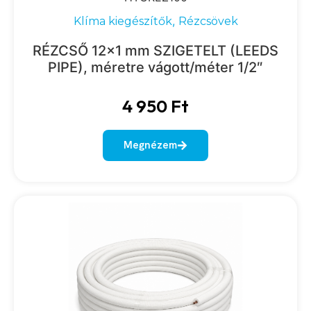
,
Klíma kiegészítők
Rézcsövek
RÉZCSŐ 12×1 mm SZIGETELT (LEEDS
PIPE), méretre vágott/méter 1/2″
4 950
Ft
Megnézem