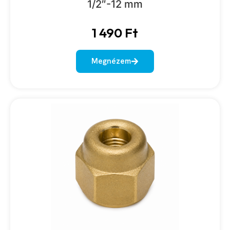
1/2″-12 mm
1 490
Ft
Megnézem