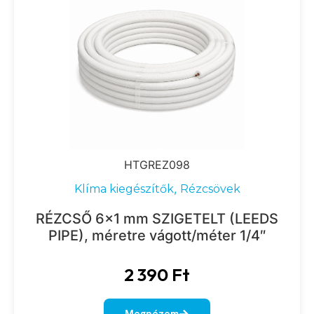
HTGREZ098
,
Klíma kiegészítők
Rézcsövek
RÉZCSŐ 6×1 mm SZIGETELT (LEEDS
PIPE), méretre vágott/méter 1/4″
2 390
Ft
Megnézem