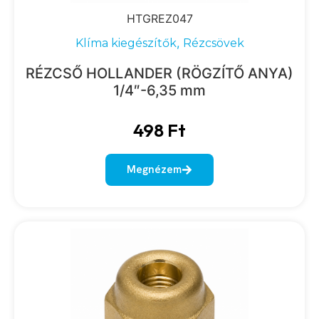
HTGREZ047
,
Klíma kiegészítők
Rézcsövek
RÉZCSŐ HOLLANDER (RÖGZÍTŐ ANYA)
1/4″-6,35 mm
498
Ft
Megnézem