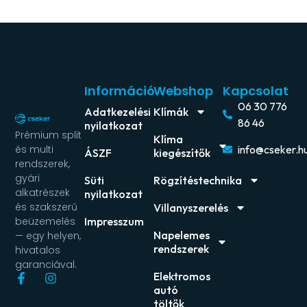
Információ
Webshop
Kapcsolat
06 30 776
Adatkezelési
Klímák
86 46
nyilatkozat
Prémium split
Klíma
és multi
info@cseker.h
ÁSZF
kiegészítők
rendszerek,
gyári
Süti
Rögzítéstechnika
alkatrészek
nyilatkozat
és szakszerű
Villanyszerelés
beüzemelés
Impresszum
Napelemes
— egy helyen,
rendszerek
hivatalos
garanciával.
Elektromos
autó
töltők